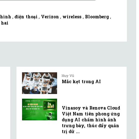
hình
,
điện thoại
,
Verizon
,
wireless
,
Bloomberg
,
 hai
Huy Vũ
Mắc kẹt trong AI
Vinasoy và Renova Cloud
Việt Nam tiên phong ứng
dụng AI chấm hình ảnh
trưng bày, thúc đẩy quản
trị dữ ...