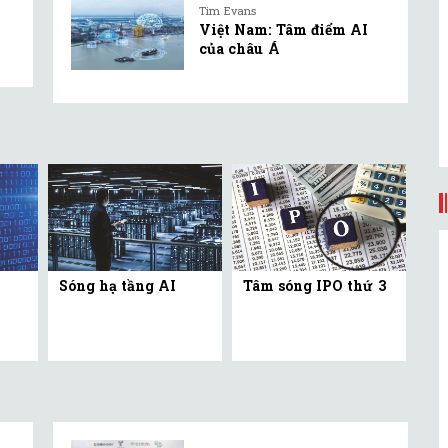
Tim Evans
Việt Nam: Tâm điểm AI
của châu Á
Sóng hạ tầng AI
Tâm sóng IPO thứ 3