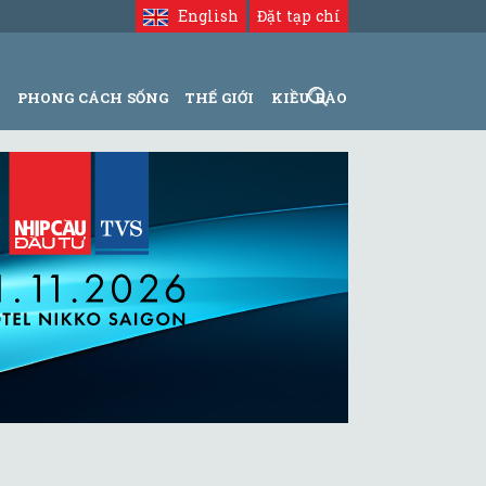
English
Đặt tạp chí
N
PHONG CÁCH SỐNG
THẾ GIỚI
KIỀU BÀO