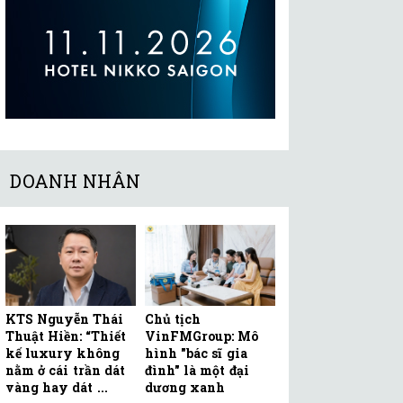
DOANH NHÂN
KTS Nguyễn Thái
Chủ tịch
Thuật Hiền: “Thiết
VinFMGroup: Mô
kế luxury không
hình "bác sĩ gia
nằm ở cái trần dát
đình" là một đại
vàng hay dát ...
dương xanh