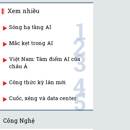
Xem nhiều
1
Sóng hạ tầng AI
2
Mắc kẹt trong AI
3
Việt Nam: Tâm điểm AI của
châu Á
4
Công thức kỳ lân mới
5
Cuốc, xẻng và data center
Công Nghệ