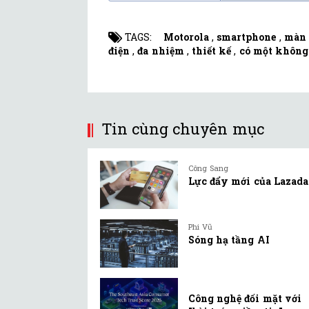
TAGS:
Motorola
,
smartphone
,
màn 
điện
,
đa nhiệm
,
thiết kế
,
có một không
Tin cùng chuyên mục
Công Sang
Lực đẩy mới của Lazada
Phi Vũ
Sóng hạ tầng AI
Công nghệ đối mặt với