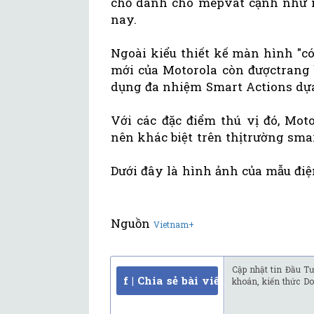
chỗ dành cho mépvát cạnh như n
nay.
Ngoài kiểu thiết kế màn hình "c
mới của Motorola còn đượctrang 
dụng đa nhiệm Smart Actions dựa 
Với các đặc điểm thú vị đó, Mot
nên khác biệt trên thịtrường sma
Dưới đây là hình ảnh của mẫu điện
Nguồn
Vietnam+
Cập nhật tin Đầu Tư
f | Chia sẻ bài viết
khoán, kiến thức Do