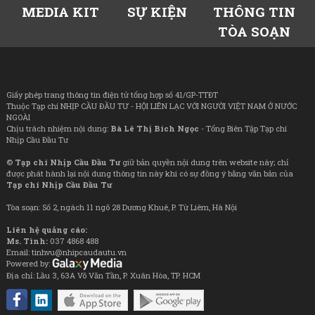
MEDIA KIT
SỰ KIỆN
THÔNG TIN
TÒA SOẠN
Giấy phép trang thông tin điện tử tổng hợp số 41/GP-TTĐT
Thuộc Tạp chí NHỊP CẦU ĐẦU TƯ - HỘI LIÊN LẠC VỚI NGƯỜI VIỆT NAM Ở NƯỚC
NGOÀI
Chịu trách nhiệm nội dung:
Bà Lê Thị Bích Ngọc
- Tổng Biên Tập Tạp chí
Nhịp Cầu Đầu Tư
©
Tạp chí Nhịp Cầu Đầu Tư
giữ bản quyền nội dung trên website này; chỉ
được phát hành lại nội dung thông tin này khi có sự đồng ý bằng văn bản của
Tạp chí Nhịp Cầu Đầu Tư
Tòa soạn: Số 2, ngách 11 ngõ 28 Dương Khuê, P. Từ Liêm, Hà Nội
Liên hệ quảng cáo:
Ms. Tình:
037 4868 488
Email: tinhvu@nhipcaudautu.vn
Powered by:
Địa chỉ: Lầu 3, 63A Võ Văn Tần, P. Xuân Hòa, TP. HCM