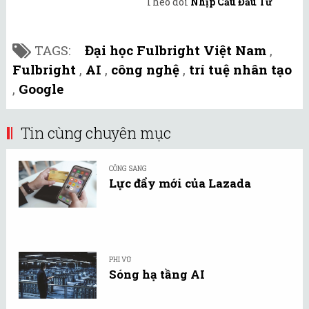
Theo dõi
Nhịp Cầu Đầu Tư
TAGS:
Đại học Fulbright Việt Nam
,
Fulbright
,
AI
,
công nghệ
,
trí tuệ nhân tạo
,
Google
Tin cùng chuyên mục
CÔNG SANG
Lực đẩy mới của Lazada
PHI VŨ
Sóng hạ tầng AI