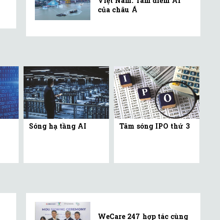
Việt Nam: Tâm điểm AI
của châu Á
Sóng hạ tầng AI
Tâm sóng IPO thứ 3
WeCare 247 hợp tác cùng