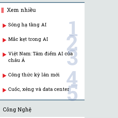
Xem nhiều
1
Sóng hạ tầng AI
2
Mắc kẹt trong AI
3
Việt Nam: Tâm điểm AI của
châu Á
4
Công thức kỳ lân mới
5
Cuốc, xẻng và data center
Công Nghệ