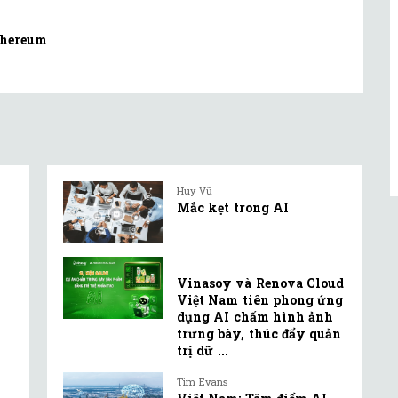
thereum
Huy Vũ
Mắc kẹt trong AI
Vinasoy và Renova Cloud
Việt Nam tiên phong ứng
dụng AI chấm hình ảnh
trưng bày, thúc đẩy quản
trị dữ ...
Tim Evans