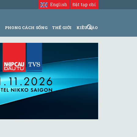
English
Đặt tạp chí
N
PHONG CÁCH SỐNG
THẾ GIỚI
KIỀU BÀO