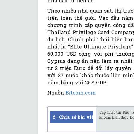
nhà đầu tư tiền ảo.
Theo nhiều nhà quan sát, thị trườ
trên toàn thế giới. Vào đầu năm
chương trình cấp quyền công dâ
Thailand Privilege Card Company
du lịch. Chính phủ Thái hiện ban
nhất là “Elite Ultimate Privileg
60.000 USD cộng với phí thường
Cyprus đang ăn nên làm ra nhất t
tư 2 triệu Euro để đổi lấy quyền
với 27 nước khác thuộc liên mìn
năm, bằng với 25% GDP.
Nguồn
Bitcoin.com
Cập nhật tin Đầu T
f | Chia sẻ bài viết
khoán, kiến thức D