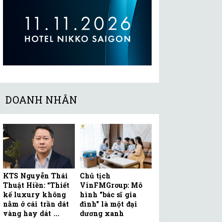
DOANH NHÂN
KTS Nguyễn Thái
Chủ tịch
Thuật Hiền: “Thiết
VinFMGroup: Mô
kế luxury không
hình "bác sĩ gia
nằm ở cái trần dát
đình" là một đại
vàng hay dát ...
dương xanh