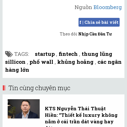
Nguồn
Bloomberg
f | Chia sẻ bài viết
Theo dõi
Nhịp Cầu Đầu Tư
TAGS:
startup
,
fintech
,
thung lũng
sillicon
,
phố wall
,
khủng hoảng
,
các ngân
hàng lớn
Tin cùng chuyên mục
KTS Nguyễn Thái Thuật
Hiền: “Thiết kế luxury không
nằm ở cái trần dát vàng hay