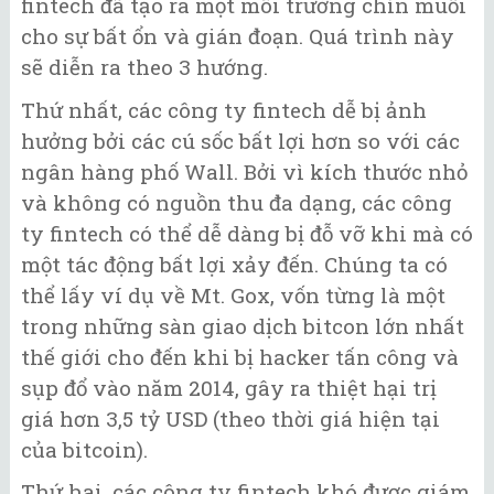
fintech đã tạo ra một môi trường chín muồi
cho sự bất ổn và gián đoạn. Quá trình này
sẽ diễn ra theo 3 hướng.
Thứ nhất, các công ty fintech dễ bị ảnh
hưởng bởi các cú sốc bất lợi hơn so với các
ngân hàng phố Wall. Bởi vì kích thước nhỏ
và không có nguồn thu đa dạng, các công
ty fintech có thể dễ dàng bị đỗ vỡ khi mà có
một tác động bất lợi xảy đến. Chúng ta có
thể lấy ví dụ về Mt. Gox, vốn từng là một
trong những sàn giao dịch bitcon lớn nhất
thế giới cho đến khi bị hacker tấn công và
sụp đổ vào năm 2014, gây ra thiệt hại trị
giá hơn 3,5 tỷ USD (theo thời giá hiện tại
của bitcoin).
Thứ hai, các công ty fintech khó được giám