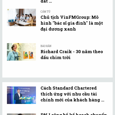
dát ...
CẨM TÚ
Chủ tịch VinFMGroup: Mô
hình "bác sĩ gia đình" là một
đại dương xanh
BẢO HÂN
Richard Craik - 30 năm theo
dấu chim trời
Cách Standard Chartered
thích ứng với nhu cầu tài
chính mới của khách hàng ...
PNJ công bố kế hoạch chuyển