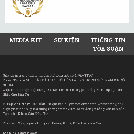
MEDIA KIT
SỰ KIỆN
THÔNG TIN
TÒA SOẠN
Giấy phép trang thông tin điện tử tổng hợp số 41/GP-TTĐT
Thuộc Tạp chí NHỊP CẦU ĐẦU TƯ - HỘI LIÊN LẠC VỚI NGƯỜI VIỆT NAM Ở NƯỚC
NGOÀI
Chịu trách nhiệm nội dung:
Bà Lê Thị Bích Ngọc
- Tổng Biên Tập Tạp chí
Nhịp Cầu Đầu Tư
©
Tạp chí Nhịp Cầu Đầu Tư
giữ bản quyền nội dung trên website này; chỉ
được phát hành lại nội dung thông tin này khi có sự đồng ý bằng văn bản của
Tạp chí Nhịp Cầu Đầu Tư
Tòa soạn: Số 2, ngách 11 ngõ 28 Dương Khuê, P. Từ Liêm, Hà Nội
Liên hệ quảng cáo: