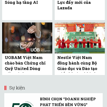
Sóng hạ tầng AI
Lực đẩy mới của
Lazada
UOBAM Việt Nam
Nestlé Việt Nam
chào bán Chứng chỉ
đồng hành cùng Bộ
Quỹ United Dòng
Giáo dục và Đào tạo
Tiền Linh Hoạt
triển khai mô hình
(UMMF) ra công ...
bể bơi học đường tại
Bắc ...
Sự kiện
BÌNH CHỌN "DOANH NGHIỆP
PHÁT TRIỂN BỀN VỮNG"