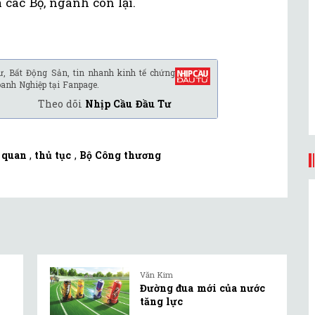
các Bộ, ngành còn lại.
ư, Bất Động Sản, tin nhanh kinh tế chứng
oanh Nghiệp tại Fanpage.
Theo dõi
Nhịp Cầu Đầu Tư
 quan
,
thủ tục
,
Bộ Công thương
Văn Kim
Đường đua mới của nước
tăng lực