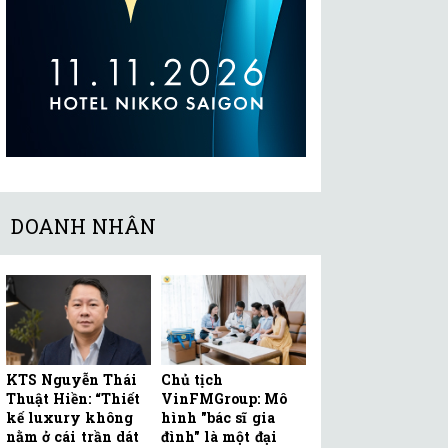
DOANH NHÂN
KTS Nguyễn Thái
Chủ tịch
Thuật Hiền: “Thiết
VinFMGroup: Mô
kế luxury không
hình "bác sĩ gia
nằm ở cái trần dát
đình" là một đại