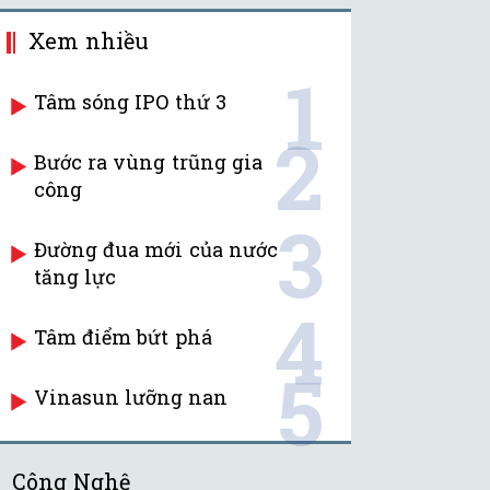
Xem nhiều
1
Tâm sóng IPO thứ 3
2
Bước ra vùng trũng gia
công
3
Đường đua mới của nước
tăng lực
4
Tâm điểm bứt phá
5
Vinasun lưỡng nan
Công Nghệ