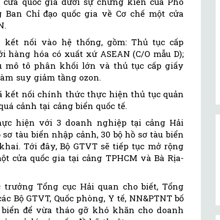
cửa quốc gia dưới sự chứng kiến của Phó
 Ban Chỉ đạo quốc gia về Cơ chế một cửa
N.
 kết nối vào hệ thống, gồm: Thủ tục cấp
ới hàng hóa có xuất xứ ASEAN (C/O mẫu D);
 mô tô phân khối lớn và thủ tục cấp giấy
làm suy giảm tầng ozon.
 kết nối chính thức thực hiện thủ tục quản
uá cảnh tại cảng biển quốc tế.
ực hiện với 3 doanh nghiệp tại cảng Hải
sơ tàu biển nhập cảnh, 30 bộ hồ sơ tàu biển
khai. Tới đây, Bộ GTVT sẽ tiếp tục mở rộng
một cửa quốc gia tại cảng TPHCM và Bà Rịa-
trưởng Tổng cục Hải quan cho biết, Tổng
 các Bộ GTVT, Quốc phòng, Y tế, NN&PTNT bố
g biển để vừa tháo gỡ khó khăn cho doanh