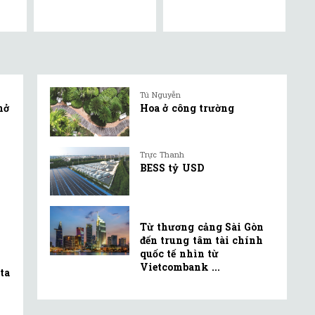
Tú Nguyễn
mở
Hoa ở công trường
Trực Thanh
BESS tỷ USD
Từ thương cảng Sài Gòn
đến trung tâm tài chính
quốc tế nhìn từ
Vietcombank ...
ta