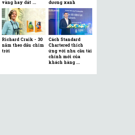
vàng hay dát ...
dương xanh
Richard Craik - 30
Cách Standard
năm theo dấu chim
Chartered thích
trời
ứng với nhu cầu tài
chính mới của
khách hàng ...