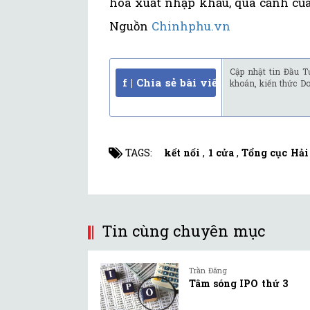
hoá xuất nhập khẩu, quá cảnh của 
Nguồn
Chinhphu.vn
Cập nhật tin Đầu T
f | Chia sẻ bài viết
khoán, kiến thức D
TAGS:
kết nối
,
1 cửa
,
Tổng cục Hải
Tin cùng chuyên mục
Trần Đăng
Tâm sóng IPO thứ 3