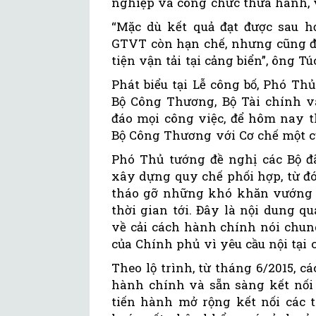
nghiệp và công chức thừa hành, v
“Mặc dù kết quả đạt được sau hơ
GTVT còn hạn chế, nhưng cũng đ
tiện vận tải tại cảng biển”, ông Tú
Phát biểu tại Lễ công bố, Phó T
Bộ Công Thương, Bộ Tài chính và
đáo mọi công việc, để hôm nay t
Bộ Công Thương với Cơ chế một c
Phó Thủ tướng đề nghị các Bộ đã
xây dựng quy chế phối hợp, từ đó 
tháo gỡ những khó khăn vướng m
thời gian tới. Đây là nội dung 
về cải cách hành chính nói chun
của Chính phủ vì yêu cầu nội tại 
Theo lộ trình, từ tháng 6/2015, 
hành chính và sẵn sàng kết nối 
tiến hành mở rộng kết nối các 