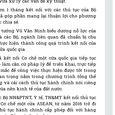
ừa xử lý các vấn đề kỹ thuật.
n 1 tháng kết nối với các thủ tục của Bộ
ã góp phần mang lại thuận lợi cho phương
c chia sẻ.
hủ tướng Vũ Văn Ninh biểu dương nỗ lực của
 các Bộ, ngành liên quan đã chuẩn bị chu
hực hiện thành công quá trình kết nối của
ửa quốc gia.
 kết nối Cơ chế một cửa quốc gia tiếp tục
làm căn cứ pháp lý để triển khai, trực tiếp
ắc để công việc thực hiện được tốt trong
quan trọng nằm trong chương trình tổng thể
g và cải cách thủ tục hành chính nói riêng
của nền kinh tế của đất nước.
các Bộ NN&PTNT, Y tế, TN&MT kết nổi thủ tục
Cơ chế một cửa ASEAN; từ năm 2016 trở đi
thủ tục hành chính cấp phép đối với hàng