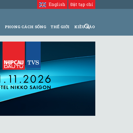
English
Đặt tạp chí
N
PHONG CÁCH SỐNG
THẾ GIỚI
KIỀU BÀO