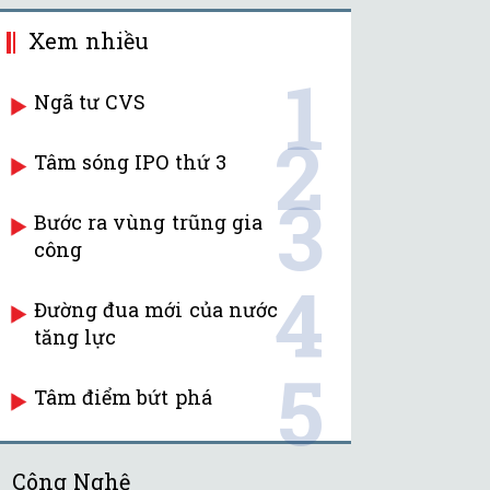
Xem nhiều
1
Ngã tư CVS
2
Tâm sóng IPO thứ 3
3
Bước ra vùng trũng gia
công
4
Đường đua mới của nước
tăng lực
5
Tâm điểm bứt phá
Công Nghệ