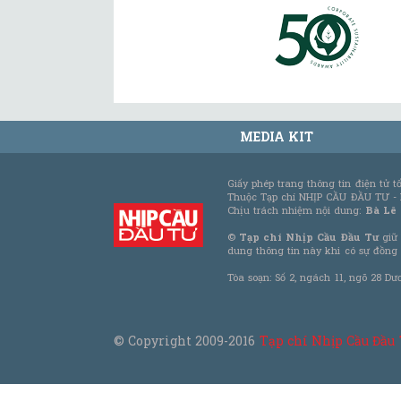
MEDIA KIT
Giấy phép trang thông tin điện tử 
Thuộc Tạp chí NHỊP CẦU ĐẦU TƯ -
Chịu trách nhiệm nội dung:
Bà Lê
©
Tạp chí Nhịp Cầu Đầu Tư
giữ 
dung thông tin này khi có sự đồng
Tòa soạn: Số 2, ngách 11, ngõ 28 Dư
© Copyright 2009-2016
Tạp chí Nhịp Cầu Đầu