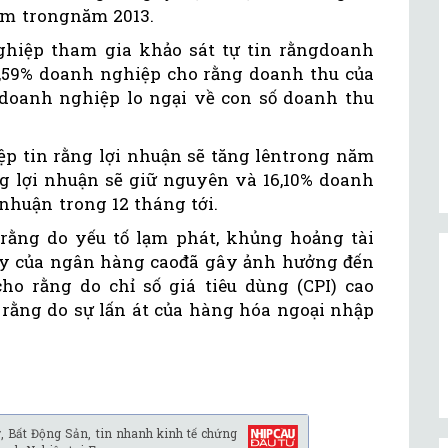
am trongnăm 2013.
ghiệp tham gia khảo sát tự tin rằngdoanh
5,59% doanh nghiệp cho rằng doanh thu của
doanh nghiệp lo ngại về con số doanh thu
ệp tin rằng lợi nhuận sẽ tăng lêntrong năm
ng lợi nhuận sẽ giữ nguyên và 16,10% doanh
nhuận trong 12 tháng tới.
rằng do yếu tố lạm phát, khủng hoảng tài
vay của ngân hàng caođã gây ảnh hưởng đến
o rằng do chỉ số giá tiêu dùng (CPI) cao
 rằng do sự lấn át của hàng hóa ngoại nhập
, Bất Động Sản, tin nhanh kinh tế chứng