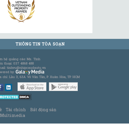
THÔNG TIN TÒA SOẠN
ên hệ quảng cáo: Ms. Tình
ện thoại: 037 4868 488
ail: tinhvu@nhipcaudautu.vn
wered by:
a chỉ: Lầu 3, 63A Võ Văn Tần, P. Xuân Hòa, TP. HCM
ề
Tài chính
Bất động sản
Multimedia