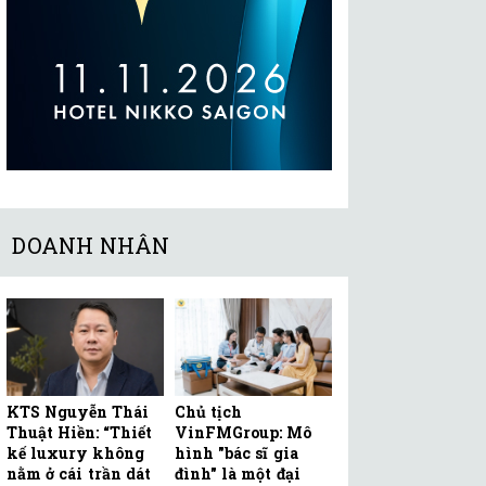
DOANH NHÂN
KTS Nguyễn Thái
Chủ tịch
Thuật Hiền: “Thiết
VinFMGroup: Mô
kế luxury không
hình "bác sĩ gia
nằm ở cái trần dát
đình" là một đại