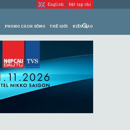
English
Đặt tạp chí
N
PHONG CÁCH SỐNG
THẾ GIỚI
KIỀU BÀO