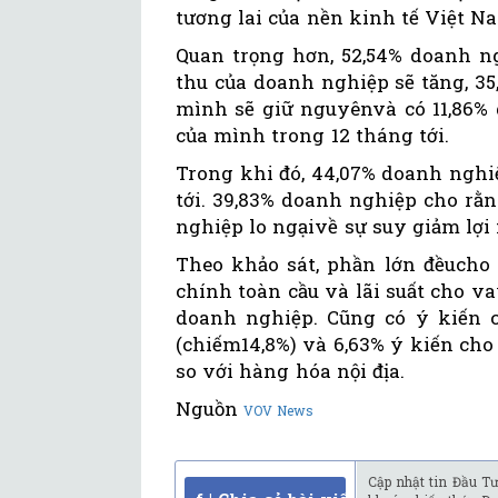
tương lai của nền kinh tế Việt N
Quan trọng hơn, 52,54% doanh n
thu của doanh nghiệp sẽ tăng, 3
mình sẽ giữ nguyênvà có 11,86% 
của mình trong 12 tháng tới.
Trong khi đó, 44,07% doanh nghi
tới. 39,83% doanh nghiệp cho rằ
nghiệp lo ngạivề sự suy giảm lợi 
Theo khảo sát, phần lớn đềucho 
chính toàn cầu và lãi suất cho 
doanh nghiệp. Cũng có ý kiến ch
(chiếm14,8%) và 6,63% ý kiến cho
so với hàng hóa nội địa.
Nguồn
VOV News
Cập nhật tin Đầu Tư