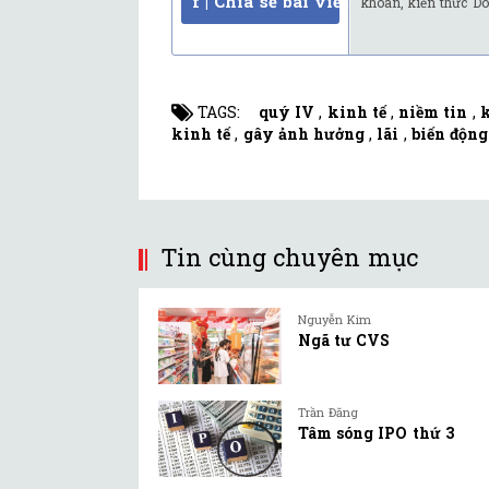
f | Chia sẻ bài viết
khoán, kiến thức Do
TAGS:
quý IV
,
kinh tế
,
niềm tin
,
kinh tế
,
gây ảnh hưởng
,
lãi
,
biến động
Tin cùng chuyên mục
Nguyễn Kim
Ngã tư CVS
Trần Đăng
Tâm sóng IPO thứ 3