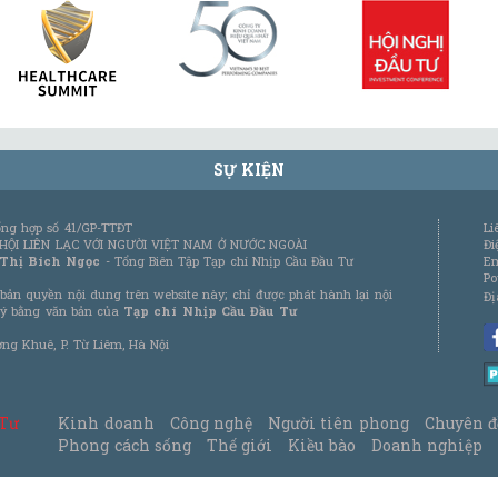
SỰ KIỆN
tổng hợp số 41/GP-TTĐT
Li
 HỘI LIÊN LẠC VỚI NGƯỜI VIỆT NAM Ở NƯỚC NGOÀI
Đi
 Thị Bích Ngọc
- Tổng Biên Tập Tạp chí Nhịp Cầu Đầu Tư
Em
Po
bản quyền nội dung trên website này; chỉ được phát hành lại nội
Đị
 ý bằng văn bản của
Tạp chí Nhịp Cầu Đầu Tư
ơng Khuê, P. Từ Liêm, Hà Nội
 Tư
Kinh doanh
Công nghệ
Người tiên phong
Chuyên đ
Phong cách sống
Thế giới
Kiều bào
Doanh nghiệp