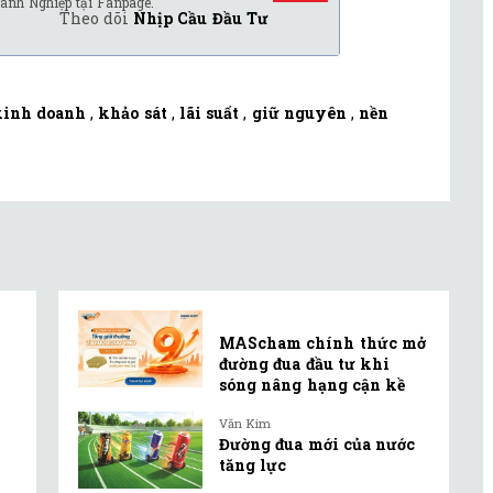
anh Nghiệp tại Fanpage.
Theo dõi
Nhịp Cầu Đầu Tư
kinh doanh
,
khảo sát
,
lãi suất
,
giữ nguyên
,
nền
MAScham chính thức mở
đường đua đầu tư khi
sóng nâng hạng cận kề
Văn Kim
Đường đua mới của nước
tăng lực