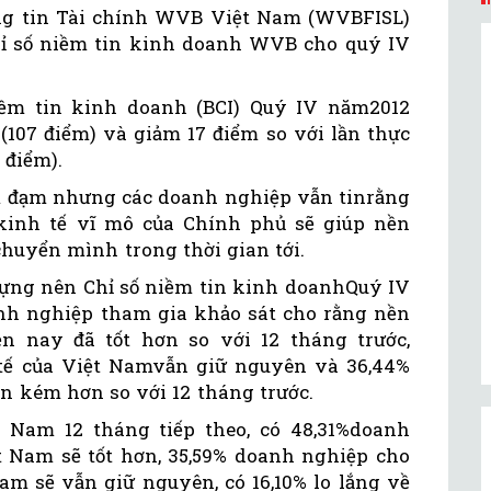
ng tin Tài chính WVB Việt Nam (WVBFISL)
hỉ số niềm tin kinh doanh WVB cho quý IV
niềm tin kinh doanh (BCI) Quý IV năm2012
 (107 điểm) và giảm 17 điểm so với lần thực
 điểm).
m đạm nhưng các doanh nghiệp vẫn tinrằng
kinh tế vĩ mô của Chính phủ sẽ giúp nền
huyển mình trong thời gian tới.
 dựng nên Chỉ số niềm tin kinh doanhQuý IV
anh nghiệp tham gia khảo sát cho rằng nền
n nay đã tốt hơn so với 12 tháng trước,
 tế của Việt Namvẫn giữ nguyên và 36,44%
ần kém hơn so với 12 tháng trước.
 Nam 12 tháng tiếp theo, có 48,31%doanh
t Nam sẽ tốt hơn, 35,59% doanh nghiệp cho
am sẽ vẫn giữ nguyên, có 16,10% lo lắng về