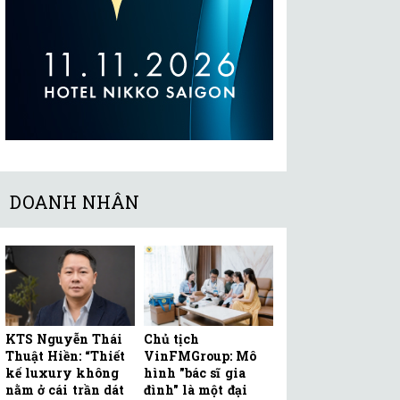
DOANH NHÂN
KTS Nguyễn Thái
Chủ tịch
Thuật Hiền: “Thiết
VinFMGroup: Mô
kế luxury không
hình "bác sĩ gia
nằm ở cái trần dát
đình" là một đại