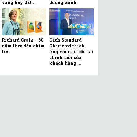
vàng hay dát ...
dương xanh
Richard Craik - 30
Cách Standard
năm theo dấu chim
Chartered thích
trời
ứng với nhu cầu tài
chính mới của
khách hàng ...