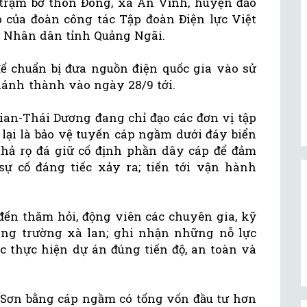
trạm bờ thôn Đông, xã An Vĩnh, huyện đảo
p của đoàn công tác Tập đoàn Điện lực Việt
 Nhân dân tỉnh Quảng Ngãi.
để chuẩn bị đưa nguồn điện quốc gia vào sử
hánh thành vào ngày 28/9 tới.
sian-Thái Dương đang chỉ đạo các đơn vị tập
lại là bảo vệ tuyến cáp ngầm dưới đáy biển
thả rọ đá giữ cố định phần dây cáp để đảm
 sự cố đáng tiếc xảy ra; tiến tới vận hành
đến thăm hỏi, động viên các chuyên gia, kỹ
ông trường xà lan; ghi nhận những nỗ lực
c thực hiện dự án đúng tiến độ, an toàn và
 Sơn bằng cáp ngầm có tổng vốn đầu tư hơn