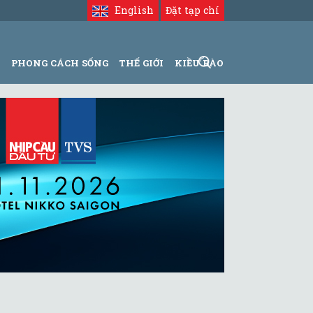
English
Đặt tạp chí
N
PHONG CÁCH SỐNG
THẾ GIỚI
KIỀU BÀO