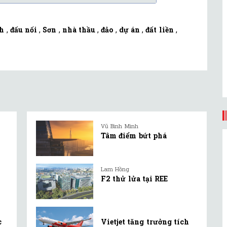
nh
,
đấu nối
,
Sơn
,
nhà thầu
,
đảo
,
dự án
,
đất liền
,
Vũ Bình Minh
Tâm điểm bứt phá
Lam Hồng
F2 thử lửa tại REE
c
Vietjet tăng trưởng tích