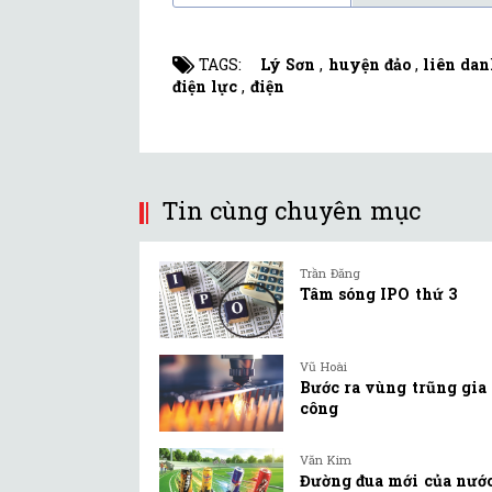
TAGS:
Lý Sơn
,
huyện đảo
,
liên da
điện lực
,
điện
Tin cùng chuyên mục
Trần Đăng
Tâm sóng IPO thứ 3
Vũ Hoài
Bước ra vùng trũng gia
công
Văn Kim
Đường đua mới của nướ