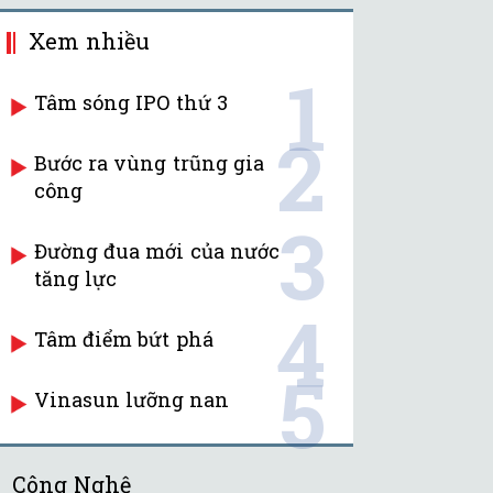
Xem nhiều
1
Tâm sóng IPO thứ 3
2
Bước ra vùng trũng gia
công
3
Đường đua mới của nước
tăng lực
4
Tâm điểm bứt phá
5
Vinasun lưỡng nan
Công Nghệ