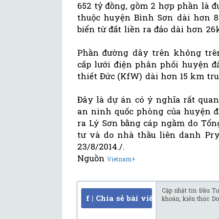
652 tỷ đồng, gồm 2 hợp phần là đ
thuộc huyện Bình Sơn dài hơn 
biển từ đất liền ra đảo dài hơn 2
Phần đường dây trên không trên
cấp lưới điện phân phối huyện 
thiết Đức (KfW) dài hơn 15 km tr
Đây là dự án có ý nghĩa rất quan 
an ninh quốc phòng của huyện đả
ra Lý Sơn bằng cáp ngầm do Tổng
tư và do nhà thầu liên danh Pr
23/8/2014./.
Nguồn
Vietnam+
Cập nhật tin Đầu Tư
f | Chia sẻ bài viết
khoán, kiến thức Do