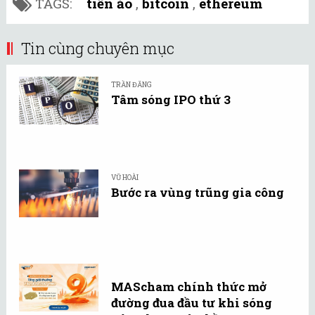
TAGS:
tiền ảo
,
bitcoin
,
ethereum
Tin cùng chuyên mục
TRẦN ĐĂNG
Tâm sóng IPO thứ 3
VŨ HOÀI
Bước ra vùng trũng gia công
MAScham chính thức mở
đường đua đầu tư khi sóng