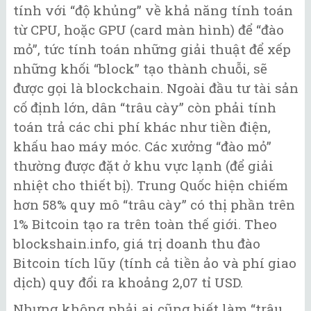
tính với “độ khủng” về khả năng tính toán
từ CPU, hoặc GPU (card màn hình) để “đào
mỏ”, tức tính toán những giải thuật để xếp
những khối “block” tạo thành chuỗi, sẽ
được gọi là blockchain. Ngoài đầu tư tài sản
cố định lớn, dân “trâu cày” còn phải tính
toán trả các chi phí khác như tiền điện,
khấu hao máy móc. Các xưởng “đào mỏ”
thường được đặt ở khu vực lạnh (để giải
nhiệt cho thiết bị). Trung Quốc hiện chiếm
hơn 58% quy mô “trâu cày” có thị phần trên
1% Bitcoin tạo ra trên toàn thế giới. Theo
blockshain.info, giá trị doanh thu đào
Bitcoin tích lũy (tính cả tiền ảo và phí giao
dịch) quy đổi ra khoảng 2,07 tỉ USD.
Nhưng không phải ai cũng biết làm “trâu