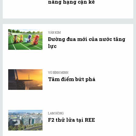
nâng hạng cận kề
VĂN KIM
Đường đua mới của nước tăng
lực
VŨ BÌNH MINH
Tâm điểm bứt phá
LAM HỒNG
F2 thử lửa tại REE