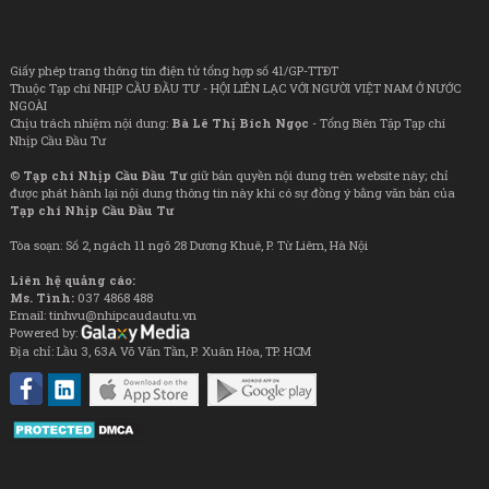
Giấy phép trang thông tin điện tử tổng hợp số 41/GP-TTĐT
Thuộc Tạp chí NHỊP CẦU ĐẦU TƯ - HỘI LIÊN LẠC VỚI NGƯỜI VIỆT NAM Ở NƯỚC
NGOÀI
Chịu trách nhiệm nội dung:
Bà Lê Thị Bích Ngọc
- Tổng Biên Tập Tạp chí
Nhịp Cầu Đầu Tư
©
Tạp chí Nhịp Cầu Đầu Tư
giữ bản quyền nội dung trên website này; chỉ
được phát hành lại nội dung thông tin này khi có sự đồng ý bằng văn bản của
Tạp chí Nhịp Cầu Đầu Tư
Tòa soạn: Số 2, ngách 11 ngõ 28 Dương Khuê, P. Từ Liêm, Hà Nội
Liên hệ quảng cáo:
Ms. Tình:
037 4868 488
Email: tinhvu@nhipcaudautu.vn
Powered by:
Địa chỉ: Lầu 3, 63A Võ Văn Tần, P. Xuân Hòa, TP. HCM