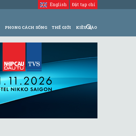
English
Đặt tạp chí
N
PHONG CÁCH SỐNG
THẾ GIỚI
KIỀU BÀO