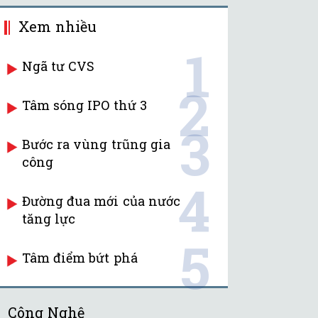
Xem nhiều
1
Ngã tư CVS
2
Tâm sóng IPO thứ 3
3
Bước ra vùng trũng gia
công
4
Đường đua mới của nước
tăng lực
5
Tâm điểm bứt phá
Công Nghệ