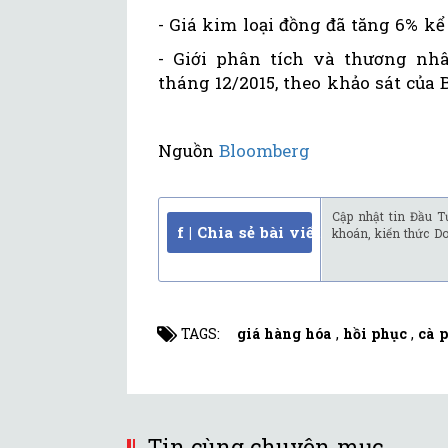
- Giá kim loại đồng đã tăng 6% kể
- Giới phân tích và thương nh
tháng 12/2015, theo khảo sát của
Nguồn
Bloomberg
Cập nhật tin Đầu T
f | Chia sẻ bài viết
khoán, kiến thức D
TAGS:
giá hàng hóa
,
hồi phục
,
cà 
Tin cùng chuyên mục