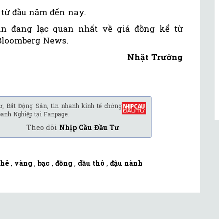
 từ đầu năm đến nay.
ân đang lạc quan nhất về giá đồng kể từ
 Bloomberg News.
Nhật Trường
ư, Bất Động Sản, tin nhanh kinh tế chứng
oanh Nghiệp tại Fanpage.
Theo dõi
Nhịp Cầu Đầu Tư
phê
,
vàng
,
bạc
,
đồng
,
dầu thô
,
đậu nành