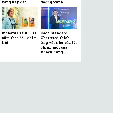
vàng hay dát ...
dương xanh
Richard Craik - 30
Cách Standard
năm theo dấu chim
Chartered thích
trời
ứng với nhu cầu tài
chính mới của
khách hàng ...