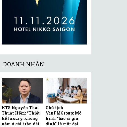
DOANH NHÂN
KTS Nguyễn Thái
Chủ tịch
Thuật Hiền: “Thiết
VinFMGroup: Mô
kế luxury không
hình "bác sĩ gia
nằm ở cái trần dát
đình" là một đại