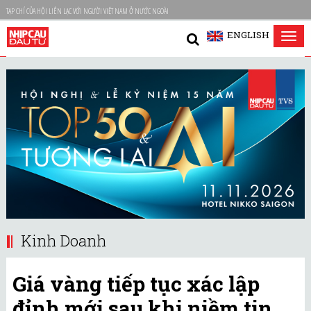
TẠP CHÍ CỦA HỘI LIÊN LẠC VỚI NGƯỜI VIỆT NAM Ở NƯỚC NGOÀI
ENGLISH
Tog
nav
Kinh Doanh
Giá vàng tiếp tục xác lập
đỉnh mới sau khi niềm tin