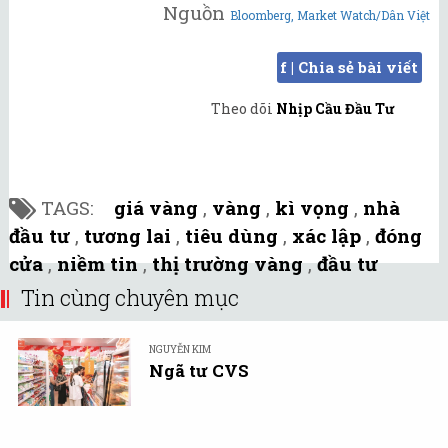
Nguồn
Bloomberg, Market Watch/Dân Việt
f | Chia sẻ bài viết
Theo dõi
Nhịp Cầu Đầu Tư
TAGS:
giá vàng
,
vàng
,
kì vọng
,
nhà
đầu tư
,
tương lai
,
tiêu dùng
,
xác lập
,
đóng
cửa
,
niềm tin
,
thị trường vàng
,
đầu tư
Tin cùng chuyên mục
NGUYỄN KIM
Ngã tư CVS