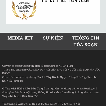
HỘI NGHỊ BẤT ĐỘNG SẢN
MEDIA KIT
SỰ KIỆN
THÔNG TIN
TÒA SOẠN
Giấy phép trang thông tin điện tử tổng hợp số 41/GP-TTĐT
Thuộc Tạp chí NHỊP CẦU ĐẦU TƯ - HỘI LIÊN LẠC VỚI NGƯỜI VIỆT NAM Ở NƯỚC
NGOÀI
Chịu trách nhiệm nội dung:
Bà Lê Thị Bích Ngọc
- Tổng Biên Tập Tạp chí
Nhịp Cầu Đầu Tư
©
Tạp chí Nhịp Cầu Đầu Tư
giữ bản quyền nội dung trên website này; chỉ
được phát hành lại nội dung thông tin này khi có sự đồng ý bằng văn bản của
Tạp chí Nhịp Cầu Đầu Tư
Tòa soạn: Số 2, ngách 11 ngõ 28 Dương Khuê, P. Từ Liêm, Hà Nội