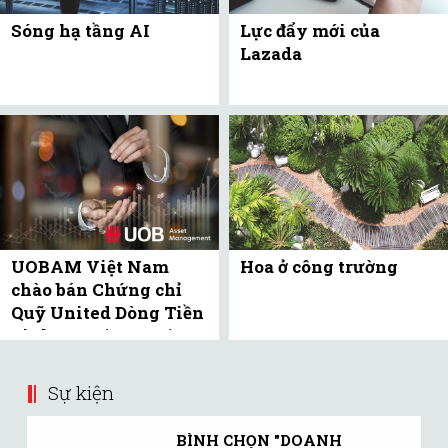
Sóng hạ tầng AI
Lực đẩy mới của
Lazada
UOBAM Việt Nam
Hoa ở công trường
chào bán Chứng chỉ
Quỹ United Dòng Tiền
Linh Hoạt (UMMF) ra
công ...
Sự kiện
BÌNH CHỌN "DOANH