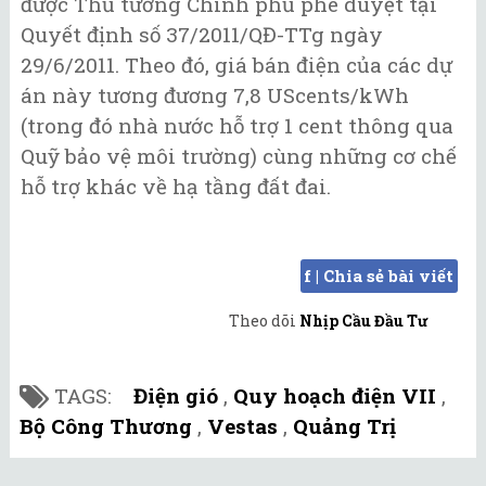
được Thủ tướng Chính phủ phê duyệt tại
Quyết định số 37/2011/QĐ-TTg ngày
29/6/2011. Theo đó, giá bán điện của các dự
án này tương đương 7,8 UScents/kWh
(trong đó nhà nước hỗ trợ 1 cent thông qua
Quỹ bảo vệ môi trường) cùng những cơ chế
hỗ trợ khác về hạ tầng đất đai.
f | Chia sẻ bài viết
Theo dõi
Nhịp Cầu Đầu Tư
TAGS:
Điện gió
,
Quy hoạch điện VII
,
Bộ Công Thương
,
Vestas
,
Quảng Trị