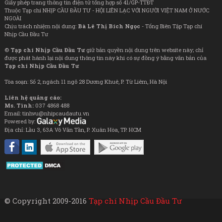
Giấy phép trang thông tin điện tử tổng hợp số 41/GP-TTĐT
Thuộc Tạp chí NHỊP CẦU ĐẦU TƯ - HỘI LIÊN LẠC VỚI NGƯỜI VIỆT NAM Ở NƯỚC
NGOÀI
Chịu trách nhiệm nội dung:
Bà Lê Thị Bích Ngọc
- Tổng Biên Tập Tạp chí
Nhịp Cầu Đầu Tư
©
Tạp chí Nhịp Cầu Đầu Tư
giữ bản quyền nội dung trên website này; chỉ
được phát hành lại nội dung thông tin này khi có sự đồng ý bằng văn bản của
Tạp chí Nhịp Cầu Đầu Tư
Tòa soạn: Số 2, ngách 11 ngõ 28 Dương Khuê, P. Từ Liêm, Hà Nội
Liên hệ quảng cáo:
Ms. Tình:
037 4868 488
Email: tinhvu@nhipcaudautu.vn
Powered by:
Địa chỉ: Lầu 3, 63A Võ Văn Tần, P. Xuân Hòa, TP. HCM
© Copyright 2009-2016
Tạp chí Nhịp Cầu Đầu Tư