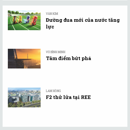
VĂN KIM
Đường đua mới của nước tăng
lực
VŨ BÌNH MINH
Tâm điểm bứt phá
LAM HỒNG
F2 thử lửa tại REE