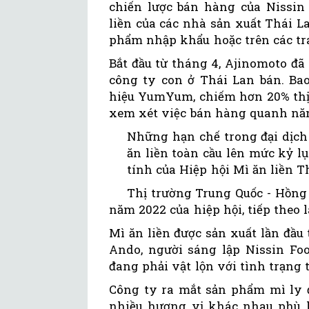
chiến lược bán hàng của Nissin 
liền của các nhà sản xuất Thái L
phẩm nhập khẩu hoặc trên các tr
Bắt đầu từ tháng 4, Ajinomoto đã 
công ty con ở Thái Lan bán. B
hiệu YumYum, chiếm hơn 20% thị 
xem xét việc bán hàng quanh năm
Những hạn chế trong đại dịch 
ăn liền toàn cầu lên mức kỷ l
tính của Hiệp hội Mì ăn liền Th
Thị trường Trung Quốc - Hồng 
năm 2022 của hiệp hội, tiếp theo 
Mì ăn liền được sản xuất lần đầ
Ando, ​​người sáng lập Nissin F
đang phải vật lộn với tình trạng 
Công ty ra mắt sản phẩm mì ly đ
nhiều hương vị khác nhau phù hợ