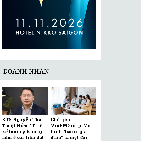
DOANH NHÂN
KTS Nguyễn Thái
Chủ tịch
Thuật Hiền: “Thiết
VinFMGroup: Mô
kế luxury không
hình "bác sĩ gia
nằm ở cái trần dát
đình" là một đại