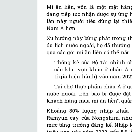
Mì ăn liền, vốn là một mặt hàng
đang tiếp tục nhận được sự ủng h
lần này người tiêu dùng lại th
Nam Á hơn.
Xu hướng này bùng phát trong th
du lịch nước ngoài, họ đã thưởn
qua các gói mì ăn liền có thể nấu
Thống kê của Bộ Tài chính c
các khu vực khác ở châu Á đạ
tỉ giá hiện hành) vào năm 2022
Tại chợ thực phẩm châu Á ở qu
nước ngoài trên bao bì được đặt
khách hàng mua mì ăn liền”, quản
Khoảng 80% lượng nhập khẩu 
Ramyun cay của Nongshim, như
mức tăng trưởng đáng kể. Nhập k
triệu yen vào năm 2022, gấp 5,6 