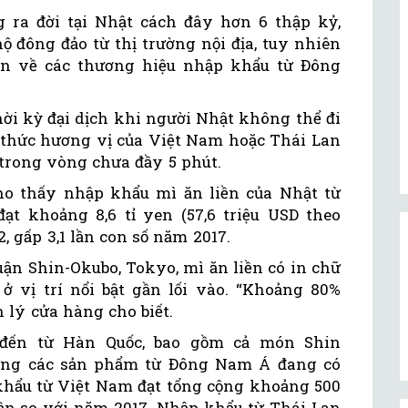
 ra đời tại Nhật cách đây hơn 6 thập kỷ,
ộ đông đảo từ thị trường nội địa, tuy nhiên
iên về các thương hiệu nhập khẩu từ Đông
ời kỳ đại dịch khi người Nhật không thể đi
g thức hương vị của Việt Nam hoặc Thái Lan
 trong vòng chưa đầy 5 phút.
ho thấy nhập khẩu mì ăn liền của Nhật từ
t khoảng 8,6 tỉ yen (57,6 triệu USD theo
, gấp 3,1 lần con số năm 2017.
ận Shin-Okubo, Tokyo, mì ăn liền có in chữ
 ở vị trí nổi bật gần lối vào. “Khoảng 80%
 lý cửa hàng cho biết.
đến từ Hàn Quốc, bao gồm cả món Shin
ng các sản phẩm từ Đông Nam Á đang có
hẩu từ Việt Nam đạt tổng cộng khoảng 500
lần so với năm 2017. Nhập khẩu từ Thái Lan