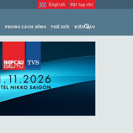
English
Đặt tạp chí
N
PHONG CÁCH SỐNG
THẾ GIỚI
KIỀU BÀO