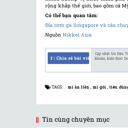
rộng khắp thế giới, bao gồm cả M
Có thể bạn quan tâm:
Đĩa cơm gà Singapore và câu chu
Nguồn
Nikkei Asia
Cập nhật tin Đầu T
f | Chia sẻ bài viết
khoán, kiến thức D
TAGS:
mì ăn liền
,
mì gói
,
tiêu dùn
Tin cùng chuyên mục