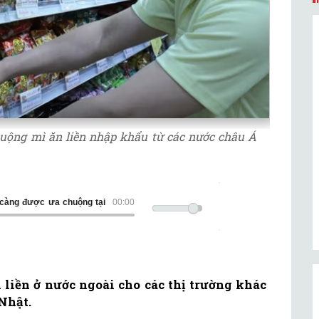
uộng mì ăn liền nhập khẩu từ các nước châu Á
được ưa chuộng tại Nhật Bản
00:00
 liền ở nước ngoài cho các thị trường khác
Nhật.