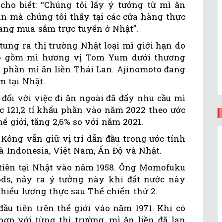
cho biết: “Chúng tôi lấy ý tưởng từ mì ăn
an mà chúng tôi thấy tại các cửa hàng thực
ang mua sắm trực tuyến ở Nhật”.
tung ra thị trường Nhật loại mì giới hạn do
ao gồm mì hương vị Tom Yum dưới thương
phần mì ăn liền Thái Lan. Ajinomoto đang
 tại Nhật.
đối với việc đi ăn ngoài đã đẩy nhu cầu mì
ục 121,2 tỉ khẩu phần vào năm 2022 theo ước
ế giới, tăng 2,6% so với năm 2021.
Kông vẫn giữ vị trí dẫn đầu trong ước tính
là Indonesia, Việt Nam, Ấn Độ và Nhật.
u tiên tại Nhật vào năm 1958. Ông Momofuku
oods, nảy ra ý tưởng này khi đất nước này
thiếu lương thực sau Thế chiến thứ 2.
ầu tiên trên thế giới vào năm 1971. Khi có
p với từng thị trường, mì ăn liền đã lan