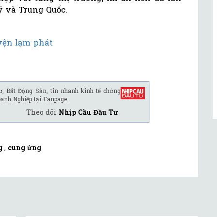
ỹ và Trung Quốc.
yện lạm phát
ư, Bất Động Sản, tin nhanh kinh tế chứng
oanh Nghiệp tại Fanpage.
Theo dõi
Nhịp Cầu Đầu Tư
g
,
cung ứng