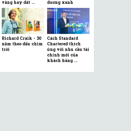
vàng hay dát ...
dương xanh
Richard Craik - 30
Cách Standard
năm theo dấu chim
Chartered thích
trời
ứng với nhu cầu tài
chính mới của
khách hàng ...