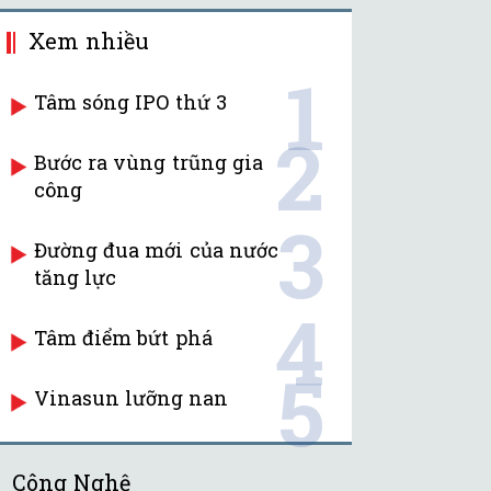
Xem nhiều
1
Tâm sóng IPO thứ 3
2
Bước ra vùng trũng gia
công
3
Đường đua mới của nước
tăng lực
4
Tâm điểm bứt phá
5
Vinasun lưỡng nan
Công Nghệ