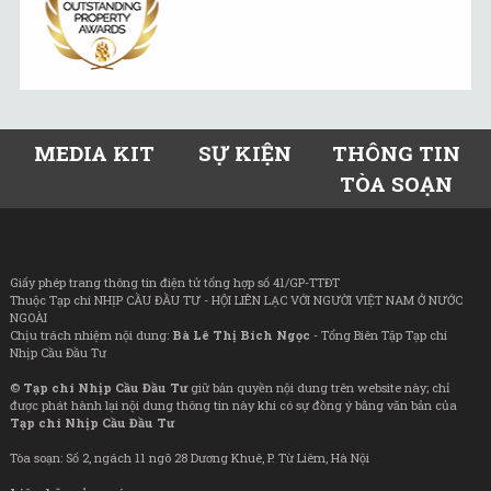
MEDIA KIT
SỰ KIỆN
THÔNG TIN
TÒA SOẠN
Giấy phép trang thông tin điện tử tổng hợp số 41/GP-TTĐT
Thuộc Tạp chí NHỊP CẦU ĐẦU TƯ - HỘI LIÊN LẠC VỚI NGƯỜI VIỆT NAM Ở NƯỚC
NGOÀI
Chịu trách nhiệm nội dung:
Bà Lê Thị Bích Ngọc
- Tổng Biên Tập Tạp chí
Nhịp Cầu Đầu Tư
©
Tạp chí Nhịp Cầu Đầu Tư
giữ bản quyền nội dung trên website này; chỉ
được phát hành lại nội dung thông tin này khi có sự đồng ý bằng văn bản của
Tạp chí Nhịp Cầu Đầu Tư
Tòa soạn: Số 2, ngách 11 ngõ 28 Dương Khuê, P. Từ Liêm, Hà Nội