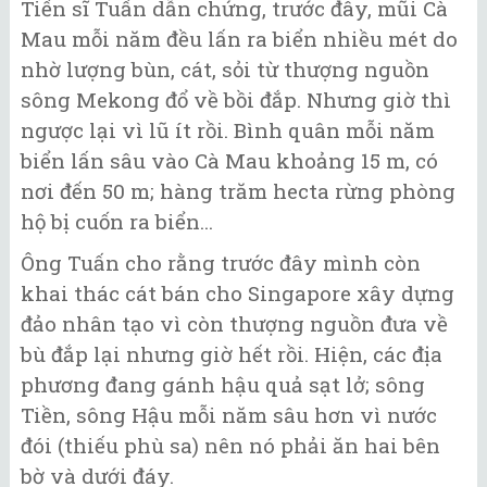
Tiến sĩ Tuấn dẫn chứng, trước đây, mũi Cà
Mau mỗi năm đều lấn ra biển nhiều mét do
nhờ lượng bùn, cát, sỏi từ thượng nguồn
sông Mekong đổ về bồi đắp. Nhưng giờ thì
ngược lại vì lũ ít rồi. Bình quân mỗi năm
biển lấn sâu vào Cà Mau khoảng 15 m, có
nơi đến 50 m; hàng trăm hecta rừng phòng
hộ bị cuốn ra biển...
Ông Tuấn cho rằng trước đây mình còn
khai thác cát bán cho Singapore xây dựng
đảo nhân tạo vì còn thượng nguồn đưa về
bù đắp lại nhưng giờ hết rồi. Hiện, các địa
phương đang gánh hậu quả sạt lở; sông
Tiền, sông Hậu mỗi năm sâu hơn vì nước
đói (thiếu phù sa) nên nó phải ăn hai bên
bờ và dưới đáy.