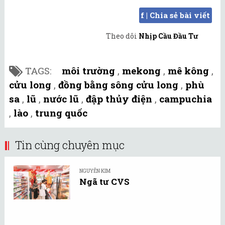
f | Chia sẻ bài viết
Theo dõi
Nhịp Cầu Đầu Tư
TAGS:
môi trường
,
mekong
,
mê kông
,
cửu long
,
đồng bằng sông cửu long
,
phù
sa
,
lũ
,
nước lũ
,
đập thủy điện
,
campuchia
,
lào
,
trung quốc
Tin cùng chuyên mục
NGUYỄN KIM
Ngã tư CVS