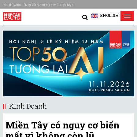
TẠP CHÍ CỦA HỘI LIÊN LẠC VỚI NGƯỜI VIỆT NAM Ở NƯỚC NGOÀI
ENGLISH
Tog
nav
Kinh Doanh
Miền Tây có nguy cơ biến
mất vì không còn lũ