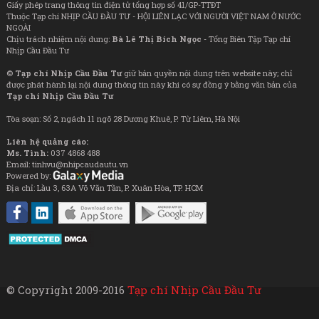
Giấy phép trang thông tin điện tử tổng hợp số 41/GP-TTĐT
Thuộc Tạp chí NHỊP CẦU ĐẦU TƯ - HỘI LIÊN LẠC VỚI NGƯỜI VIỆT NAM Ở NƯỚC
NGOÀI
Chịu trách nhiệm nội dung:
Bà Lê Thị Bích Ngọc
- Tổng Biên Tập Tạp chí
Nhịp Cầu Đầu Tư
©
Tạp chí Nhịp Cầu Đầu Tư
giữ bản quyền nội dung trên website này; chỉ
được phát hành lại nội dung thông tin này khi có sự đồng ý bằng văn bản của
Tạp chí Nhịp Cầu Đầu Tư
Tòa soạn: Số 2, ngách 11 ngõ 28 Dương Khuê, P. Từ Liêm, Hà Nội
Liên hệ quảng cáo:
Ms. Tình:
037 4868 488
Email: tinhvu@nhipcaudautu.vn
Powered by:
Địa chỉ: Lầu 3, 63A Võ Văn Tần, P. Xuân Hòa, TP. HCM
© Copyright 2009-2016
Tạp chí Nhịp Cầu Đầu Tư