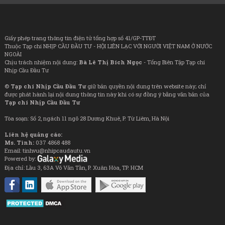
Giấy phép trang thông tin điện tử tổng hợp số 41/GP-TTĐT
Thuộc Tạp chí NHỊP CẦU ĐẦU TƯ - HỘI LIÊN LẠC VỚI NGƯỜI VIỆT NAM Ở NƯỚC
NGOÀI
Chịu trách nhiệm nội dung:
Bà Lê Thị Bích Ngọc
- Tổng Biên Tập Tạp chí
Nhịp Cầu Đầu Tư
©
Tạp chí Nhịp Cầu Đầu Tư
giữ bản quyền nội dung trên website này; chỉ
được phát hành lại nội dung thông tin này khi có sự đồng ý bằng văn bản của
Tạp chí Nhịp Cầu Đầu Tư
Tòa soạn: Số 2, ngách 11 ngõ 28 Dương Khuê, P. Từ Liêm, Hà Nội
Liên hệ quảng cáo:
Ms. Tình:
037 4868 488
Email: tinhvu@nhipcaudautu.vn
Powered by:
Địa chỉ: Lầu 3, 63A Võ Văn Tần, P. Xuân Hòa, TP. HCM