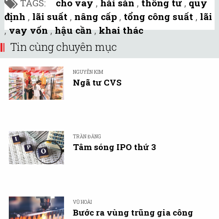
TAGS:
cho vay
,
hải sản
,
thông tư
,
quy
định
,
lãi suất
,
nâng cấp
,
tổng công suất
,
lãi
,
vay vốn
,
hậu cần
,
khai thác
Tin cùng chuyên mục
NGUYỄN KIM
Ngã tư CVS
TRẦN ĐĂNG
Tâm sóng IPO thứ 3
VŨ HOÀI
Bước ra vùng trũng gia công