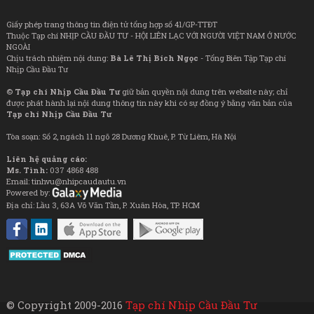
Giấy phép trang thông tin điện tử tổng hợp số 41/GP-TTĐT
Thuộc Tạp chí NHỊP CẦU ĐẦU TƯ - HỘI LIÊN LẠC VỚI NGƯỜI VIỆT NAM Ở NƯỚC
NGOÀI
Chịu trách nhiệm nội dung:
Bà Lê Thị Bích Ngọc
- Tổng Biên Tập Tạp chí
Nhịp Cầu Đầu Tư
©
Tạp chí Nhịp Cầu Đầu Tư
giữ bản quyền nội dung trên website này; chỉ
được phát hành lại nội dung thông tin này khi có sự đồng ý bằng văn bản của
Tạp chí Nhịp Cầu Đầu Tư
Tòa soạn: Số 2, ngách 11 ngõ 28 Dương Khuê, P. Từ Liêm, Hà Nội
Liên hệ quảng cáo:
Ms. Tình:
037 4868 488
Email: tinhvu@nhipcaudautu.vn
Powered by:
Địa chỉ: Lầu 3, 63A Võ Văn Tần, P. Xuân Hòa, TP. HCM
© Copyright 2009-2016
Tạp chí Nhịp Cầu Đầu Tư