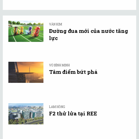
VĂN KIM
Đường đua mới của nước tăng
lực
VŨ BÌNH MINH
Tâm điểm bứt phá
LAM HỒNG
F2 thử lửa tại REE