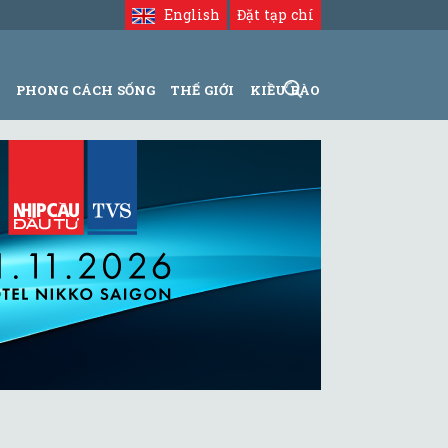
English
Đặt tạp chí
N
PHONG CÁCH SỐNG
THẾ GIỚI
KIỀU BÀO