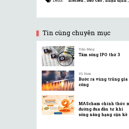
TAGS:
nielsen
,
báo cáo
,
nhận định
Tin cùng chuyên mục
Trần Đăng
Tâm sóng IPO thứ 3
Vũ Hoài
Bước ra vùng trũng gia
công
MAScham chính thức 
đường đua đầu tư khi
sóng nâng hạng cận kề