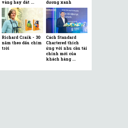
vàng hay dát ...
dương xanh
Richard Craik - 30
Cách Standard
năm theo dấu chim
Chartered thích
trời
ứng với nhu cầu tài
chính mới của
khách hàng ...