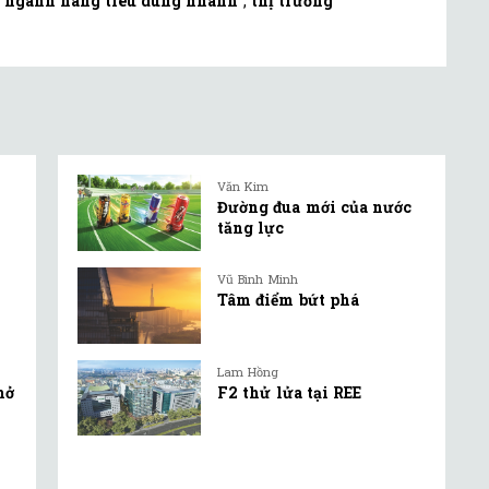
,
ngành hàng tiêu dùng nhanh
,
thị trường
Văn Kim
Đường đua mới của nước
tăng lực
Vũ Bình Minh
Tâm điểm bứt phá
Lam Hồng
mở
F2 thử lửa tại REE