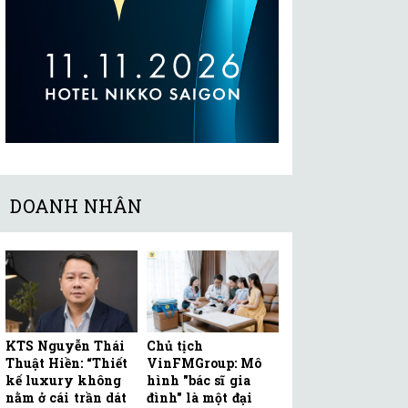
DOANH NHÂN
KTS Nguyễn Thái
Chủ tịch
Thuật Hiền: “Thiết
VinFMGroup: Mô
kế luxury không
hình "bác sĩ gia
nằm ở cái trần dát
đình" là một đại