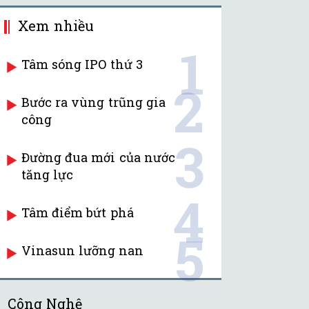
Xem nhiều
1
Tâm sóng IPO thứ 3
2
Bước ra vùng trũng gia
công
3
Đường đua mới của nước
tăng lực
4
Tâm điểm bứt phá
5
Vinasun lưỡng nan
Công Nghệ