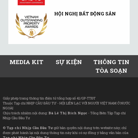
HỘI NGHỊ BẤT ĐỘNG SẢN
MEDIA KIT
SỰ KIỆN
THÔNG TIN
TÒA SOẠN
Giấy phép trang thông tin điện tử tổng hợp số 41/GP-TTĐT
Thuộc Tạp chí NHỊP CẦU ĐẦU TƯ - HỘI LIÊN LẠC VỚI NGƯỜI VIỆT NAM Ở NƯỚC
NGOÀI
Chịu trách nhiệm nội dung:
Bà Lê Thị Bích Ngọc
- Tổng Biên Tập Tạp chí
Nhịp Cầu Đầu Tư
©
Tạp chí Nhịp Cầu Đầu Tư
giữ bản quyền nội dung trên website này; chỉ
được phát hành lại nội dung thông tin này khi có sự đồng ý bằng văn bản của
Tạp chí Nhịp Cầu Đầu Tư