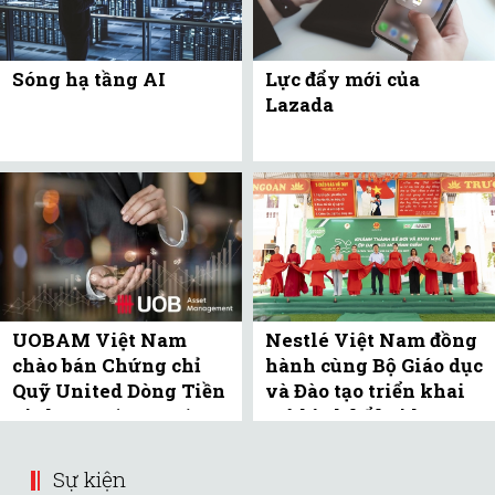
Sóng hạ tầng AI
Lực đẩy mới của
Lazada
UOBAM Việt Nam
Nestlé Việt Nam đồng
chào bán Chứng chỉ
hành cùng Bộ Giáo dục
Quỹ United Dòng Tiền
và Đào tạo triển khai
Linh Hoạt (UMMF) ra
mô hình bể bơi học
công ...
đường tại Bắc ...
Sự kiện