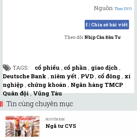
Nguồn
Theo DVO
f | Chia sẻ bài viết
Theo dõi
Nhịp Cầu Đầu Tư
TAGS:
cổ phiếu
,
cổ phần
,
giao dịch
,
Deutsche Bank
,
niêm yết
,
PVD
,
cổ đông
,
xí
nghiệp
,
chứng khoán
,
Ngân hàng TMCP
Quân đội
,
Vũng Tàu
Tin cùng chuyên mục
NGUYỄN KIM
Ngã tư CVS