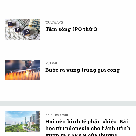
TRẦN ĐĂNG
Tâm sóng IPO thứ 3
VŨ HOÀI
Bước ra vùng trũng gia công
ANISH DARYANI
Hai nền kinh tế phản chiếu: Bài
học từ Indonesia cho hành trình
vươn ra ASEAN của thương