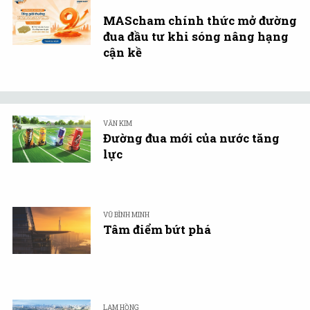
MAScham chính thức mở đường
đua đầu tư khi sóng nâng hạng
cận kề
VĂN KIM
Đường đua mới của nước tăng
lực
VŨ BÌNH MINH
Tâm điểm bứt phá
LAM HỒNG