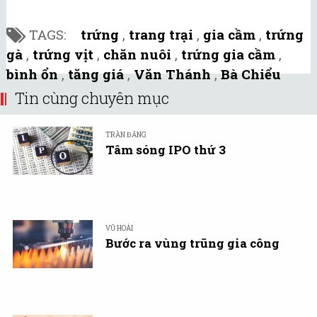
TAGS:
trứng
,
trang trại
,
gia cầm
,
trứng
gà
,
trứng vịt
,
chăn nuôi
,
trứng gia cầm
,
bình ổn
,
tăng giá
,
Văn Thánh
,
Bà Chiểu
Tin cùng chuyên mục
TRẦN ĐĂNG
Tâm sóng IPO thứ 3
VŨ HOÀI
Bước ra vùng trũng gia công