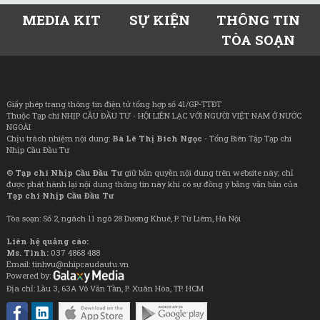
MEDIA KIT
SỰ KIỆN
THÔNG TIN
TÒA SOẠN
Giấy phép trang thông tin điện tử tổng hợp số 41/GP-TTĐT
Thuộc Tạp chí NHỊP CẦU ĐẦU TƯ - HỘI LIÊN LẠC VỚI NGƯỜI VIỆT NAM Ở NƯỚC
NGOÀI
Chịu trách nhiệm nội dung:
Bà Lê Thị Bích Ngọc
- Tổng Biên Tập Tạp chí
Nhịp Cầu Đầu Tư
©
Tạp chí Nhịp Cầu Đầu Tư
giữ bản quyền nội dung trên website này; chỉ
được phát hành lại nội dung thông tin này khi có sự đồng ý bằng văn bản của
Tạp chí Nhịp Cầu Đầu Tư
Tòa soạn: Số 2, ngách 11 ngõ 28 Dương Khuê, P. Từ Liêm, Hà Nội
Liên hệ quảng cáo:
Ms. Tình:
037 4868 488
Email: tinhvu@nhipcaudautu.vn
Powered by:
Địa chỉ: Lầu 3, 63A Võ Văn Tần, P. Xuân Hòa, TP. HCM