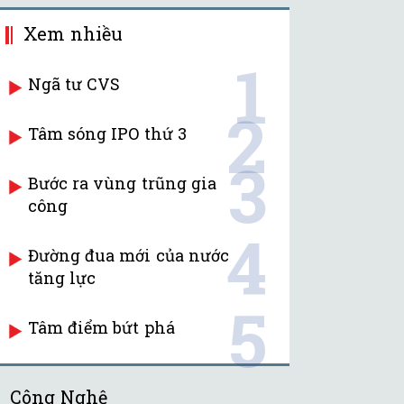
Xem nhiều
1
Ngã tư CVS
2
Tâm sóng IPO thứ 3
3
Bước ra vùng trũng gia
công
4
Đường đua mới của nước
tăng lực
5
Tâm điểm bứt phá
Công Nghệ