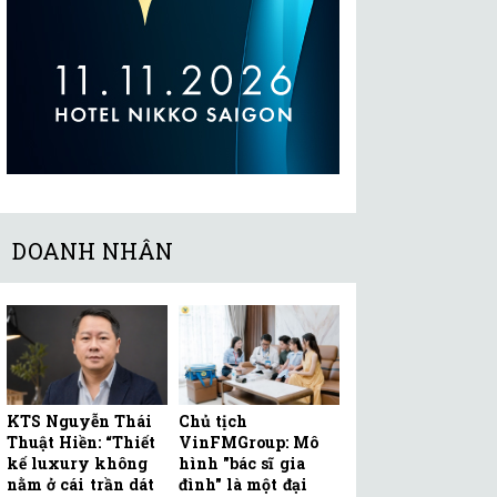
DOANH NHÂN
KTS Nguyễn Thái
Chủ tịch
Thuật Hiền: “Thiết
VinFMGroup: Mô
kế luxury không
hình "bác sĩ gia
nằm ở cái trần dát
đình" là một đại