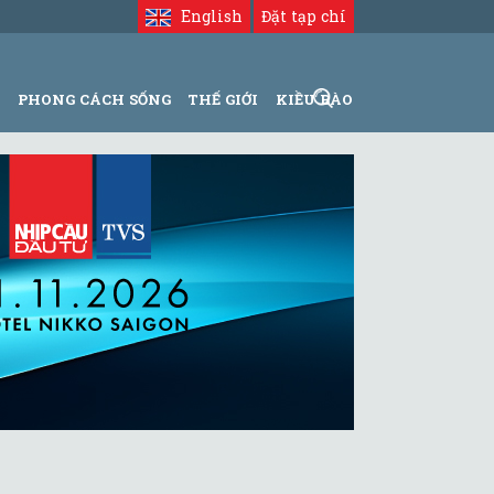
English
Đặt tạp chí
N
PHONG CÁCH SỐNG
THẾ GIỚI
KIỀU BÀO