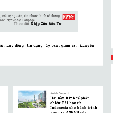
, Bất Động Sản, tin nhanh kinh tế chứng
anh Nghiệp tại Fanpage.
Theo dõi
Nhịp Cầu Đầu Tư
lãi
,
huy động
,
tín dụng
,
ủy ban
,
giám sát
,
khuyến
Anish Daryani
Hai nền kinh tế phản
chiếu: Bài học từ
Indonesia cho hành trình
vươn ra ASEAN của