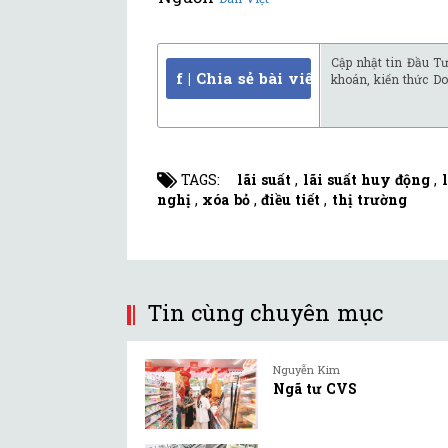
Cập nhật tin Đầu Tư
f | Chia sẻ bài viết
khoán, kiến thức Do
TAGS:
lãi suất
,
lãi suất huy động
,
nghị
,
xóa bỏ
,
điều tiết
,
thị trường
Tin cùng chuyên mục
Nguyễn Kim
Ngã tư CVS