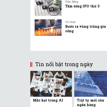
Trần Đăng
Tâm sóng IPO thứ 3
Vũ Hoài
Bước ra vùng trũng gia
công
Tin nổi bật trong ngày
Mắc kẹt trong AI
Trật tự mới của
ngân hàng