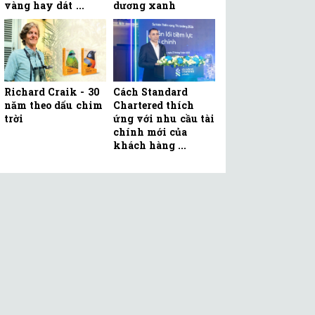
vàng hay dát ...
dương xanh
Richard Craik - 30
Cách Standard
năm theo dấu chim
Chartered thích
trời
ứng với nhu cầu tài
chính mới của
khách hàng ...