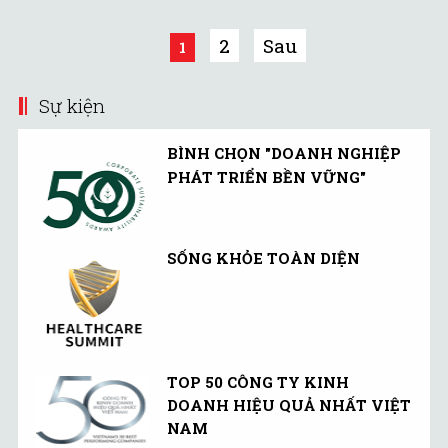
theo dõi và đối phó với kế
hoạch phóng tên lửa của
2
Sau
1
Triều Tiên.
Sự kiện
BÌNH CHỌN "DOANH NGHIỆP
PHÁT TRIỂN BỀN VỮNG"
SỐNG KHỎE TOÀN DIỆN
TOP 50 CÔNG TY KINH
DOANH HIỆU QUẢ NHẤT VIỆT
NAM