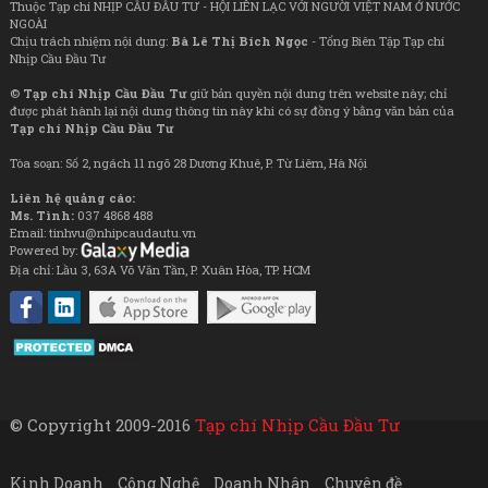
Thuộc Tạp chí NHỊP CẦU ĐẦU TƯ - HỘI LIÊN LẠC VỚI NGƯỜI VIỆT NAM Ở NƯỚC
NGOÀI
Chịu trách nhiệm nội dung:
Bà Lê Thị Bích Ngọc
- Tổng Biên Tập Tạp chí
Nhịp Cầu Đầu Tư
©
Tạp chí Nhịp Cầu Đầu Tư
giữ bản quyền nội dung trên website này; chỉ
được phát hành lại nội dung thông tin này khi có sự đồng ý bằng văn bản của
Tạp chí Nhịp Cầu Đầu Tư
Tòa soạn: Số 2, ngách 11 ngõ 28 Dương Khuê, P. Từ Liêm, Hà Nội
Liên hệ quảng cáo:
Ms. Tình:
037 4868 488
Email: tinhvu@nhipcaudautu.vn
Powered by:
Địa chỉ: Lầu 3, 63A Võ Văn Tần, P. Xuân Hòa, TP. HCM
© Copyright 2009-2016
Tạp chí Nhịp Cầu Đầu Tư
Kinh Doanh
Công Nghệ
Doanh Nhân
Chuyên đề