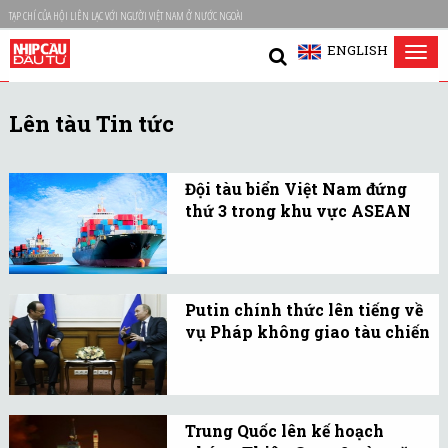
TẠP CHÍ CỦA HỘI LIÊN LẠC VỚI NGƯỜI VIỆT NAM Ở NƯỚC NGOÀI
ENGLISH
Tog
nav
Lên tàu Tin tức
Đội tàu biển Việt Nam đứng
thứ 3 trong khu vực ASEAN
Năm 2022, đội tàu Việt
Nam từ hạng 4 đã lên
hạng 3 trong khu vực
Putin chính thức lên tiếng về
ASEAN và thứ 22 trên thế
vụ Pháp không giao tàu chiến
giới (năm 2019 đội tàu
Lập trường của Nga chỉ
Việt Nam đứng thứ 30).
gói gọn lại trong 2
phương án: Giao tàu hoặc
Trung Quốc lên kế hoạch
trả lại tiền.