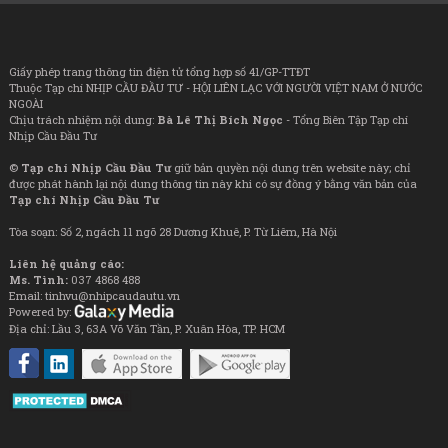
Giấy phép trang thông tin điện tử tổng hợp số 41/GP-TTĐT
Thuộc Tạp chí NHỊP CẦU ĐẦU TƯ - HỘI LIÊN LẠC VỚI NGƯỜI VIỆT NAM Ở NƯỚC
NGOÀI
Chịu trách nhiệm nội dung:
Bà Lê Thị Bích Ngọc
- Tổng Biên Tập Tạp chí
Nhịp Cầu Đầu Tư
©
Tạp chí Nhịp Cầu Đầu Tư
giữ bản quyền nội dung trên website này; chỉ
được phát hành lại nội dung thông tin này khi có sự đồng ý bằng văn bản của
Tạp chí Nhịp Cầu Đầu Tư
Tòa soạn: Số 2, ngách 11 ngõ 28 Dương Khuê, P. Từ Liêm, Hà Nội
Liên hệ quảng cáo:
Ms. Tình:
037 4868 488
Email: tinhvu@nhipcaudautu.vn
Powered by:
Địa chỉ: Lầu 3, 63A Võ Văn Tần, P. Xuân Hòa, TP. HCM