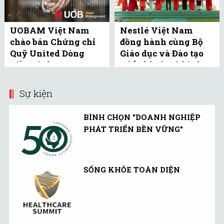
UOBAM Việt Nam
Nestlé Việt Nam
chào bán Chứng chỉ
đồng hành cùng Bộ
Quỹ United Dòng
Giáo dục và Đào tạo
Tiền Linh Hoạt
triển khai mô hình
(UMMF) ra công ...
bể bơi học đường tại
Bắc ...
Sự kiện
BÌNH CHỌN "DOANH NGHIỆP
PHÁT TRIỂN BỀN VỮNG"
SỐNG KHỎE TOÀN DIỆN