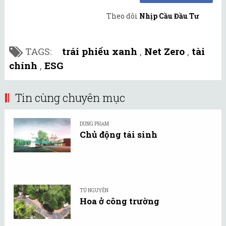
Theo dõi
Nhịp Cầu Đầu Tư
TAGS:
trái phiếu xanh
,
Net Zero
,
tài
chính
,
ESG
Tin cùng chuyên mục
DUNG PHẠM
Chủ động tái sinh
TÚ NGUYỄN
Hoa ở công trường