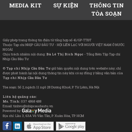
MEDIA KIT
SỰ KIỆN
THÔNG TIN
TÒA SOẠN
Giấy phép trang thông tin điện tử tổng hợp số 41/GP-TTĐT
Thuộc Tạp chí NHỊP CẦU ĐẦU TƯ - HỘI LIÊN LẠC VỚI NGƯỜI VIỆT NAM Ở NƯỚC
NGOÀI
Chịu trách nhiệm nội dung:
Bà Lê Thị Bích Ngọc
- Tổng Biên Tập Tạp chí
Nhịp Cầu Đầu Tư
©
Tạp chí Nhịp Cầu Đầu Tư
giữ bản quyền nội dung trên website này; chỉ
được phát hành lại nội dung thông tin này khi có sự đồng ý bằng văn bản của
Tạp chí Nhịp Cầu Đầu Tư
Tòa soạn: Số 2, ngách 11 ngõ 28 Dương Khuê, P. Từ Liêm, Hà Nội
Liên hệ quảng cáo:
Ms. Tình:
037 4868 488
Email: tinhvu@nhipcaudautu.vn
Powered by:
Địa chỉ: Lầu 3, 63A Võ Văn Tần, P. Xuân Hòa, TP. HCM