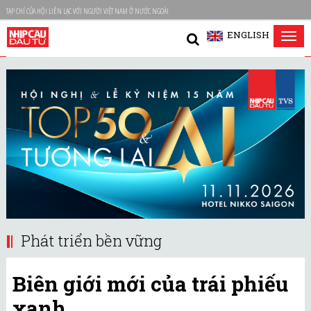
TẠP CHÍ CỦA HỘI LIÊN LẠC VỚI NGƯỜI VIỆT NAM Ở NƯỚC NGOÀI
ENGLISH
Tog
nav
Phát triển bền vững
Biên giới mới của trái phiếu
xanh