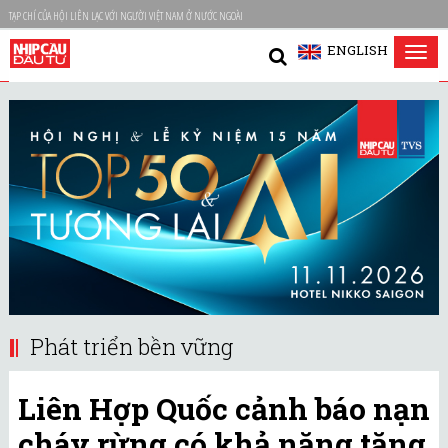
TẠP CHÍ CỦA HỘI LIÊN LẠC VỚI NGƯỜI VIỆT NAM Ở NƯỚC NGOÀI
ENGLISH
Tog
nav
Phát triển bền vững
Liên Hợp Quốc cảnh báo nạn
cháy rừng có khả năng tăng