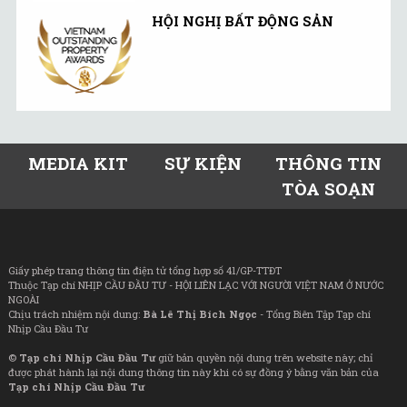
HỘI NGHỊ BẤT ĐỘNG SẢN
MEDIA KIT
SỰ KIỆN
THÔNG TIN
TÒA SOẠN
Giấy phép trang thông tin điện tử tổng hợp số 41/GP-TTĐT
Thuộc Tạp chí NHỊP CẦU ĐẦU TƯ - HỘI LIÊN LẠC VỚI NGƯỜI VIỆT NAM Ở NƯỚC
NGOÀI
Chịu trách nhiệm nội dung:
Bà Lê Thị Bích Ngọc
- Tổng Biên Tập Tạp chí
Nhịp Cầu Đầu Tư
©
Tạp chí Nhịp Cầu Đầu Tư
giữ bản quyền nội dung trên website này; chỉ
được phát hành lại nội dung thông tin này khi có sự đồng ý bằng văn bản của
Tạp chí Nhịp Cầu Đầu Tư