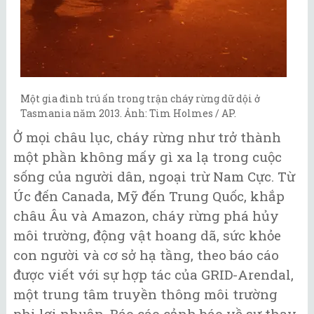
Một gia đình trú ẩn trong trận cháy rừng dữ dội ở
Tasmania năm 2013. Ảnh: Tim Holmes / AP.
Ở mọi châu lục, cháy rừng như trở thành
một phần không mấy gì xa lạ trong cuộc
sống của người dân, ngoại trừ Nam Cực. Từ
Úc đến Canada, Mỹ đến Trung Quốc, khắp
châu Âu và Amazon, cháy rừng phá hủy
môi trường, động vật hoang dã, sức khỏe
con người và cơ sở hạ tầng, theo báo cáo
được viết với sự hợp tác của GRID-Arendal,
một trung tâm truyền thông môi trường
phi lợi nhuận. Báo cáo cảnh báo về sự thay