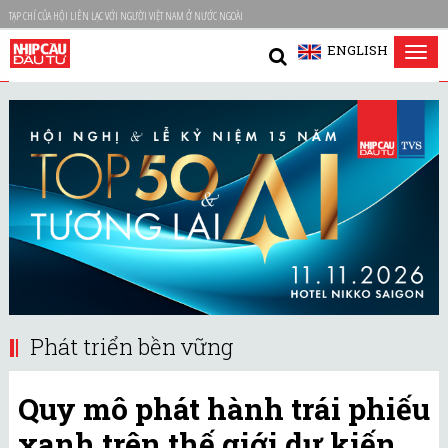
TẠP CHÍ CỦA HỘI LIÊN LẠC VỚI NGƯỜI VIỆT NAM Ở NƯỚC NGOÀI
ENGLISH
Tog
nav
Phát triển bền vững
Quy mô phát hành trái phiếu
xanh trên thế giới dự kiến