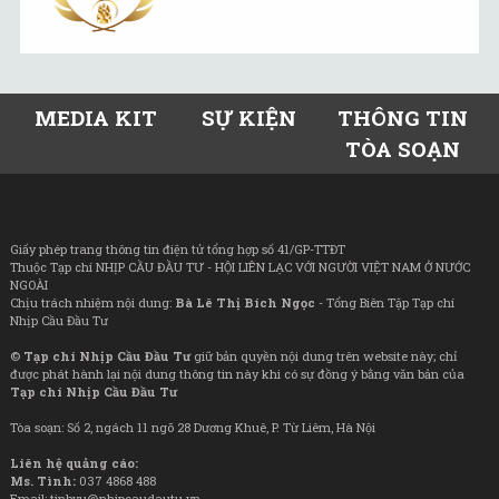
MEDIA KIT
SỰ KIỆN
THÔNG TIN
TÒA SOẠN
Giấy phép trang thông tin điện tử tổng hợp số 41/GP-TTĐT
Thuộc Tạp chí NHỊP CẦU ĐẦU TƯ - HỘI LIÊN LẠC VỚI NGƯỜI VIỆT NAM Ở NƯỚC
NGOÀI
Chịu trách nhiệm nội dung:
Bà Lê Thị Bích Ngọc
- Tổng Biên Tập Tạp chí
Nhịp Cầu Đầu Tư
©
Tạp chí Nhịp Cầu Đầu Tư
giữ bản quyền nội dung trên website này; chỉ
được phát hành lại nội dung thông tin này khi có sự đồng ý bằng văn bản của
Tạp chí Nhịp Cầu Đầu Tư
Tòa soạn: Số 2, ngách 11 ngõ 28 Dương Khuê, P. Từ Liêm, Hà Nội
Liên hệ quảng cáo:
Ms. Tình:
037 4868 488
Email: tinhvu@nhipcaudautu.vn