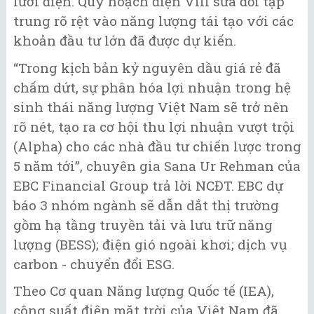
lưới điện. Quy hoạch điện VIII sửa đổi tập
trung rõ rệt vào năng lượng tái tạo với các
khoản đầu tư lớn đã được dự kiến.
“Trong kịch bản kỷ nguyên dầu giá rẻ đã
chấm dứt, sự phân hóa lợi nhuận trong hệ
sinh thái năng lượng Việt Nam sẽ trở nên
rõ nét, tạo ra cơ hội thu lợi nhuận vượt trội
(Alpha) cho các nhà đầu tư chiến lược trong
5 năm tới”, chuyên gia Sana Ur Rehman của
EBC Financial Group trả lời NCĐT. EBC dự
báo 3 nhóm ngành sẽ dẫn dắt thị trường
gồm hạ tầng truyền tải và lưu trữ năng
lượng (BESS); điện gió ngoài khơi; dịch vụ
carbon - chuyển đổi ESG.
Theo Cơ quan Năng lượng Quốc tế (IEA),
công suất điện mặt trời của Việt Nam đã