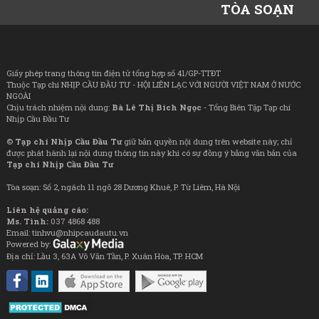
TÒA SOẠN
Giấy phép trang thông tin điện tử tổng hợp số 41/GP-TTĐT
Thuộc Tạp chí NHỊP CẦU ĐẦU TƯ - HỘI LIÊN LẠC VỚI NGƯỜI VIỆT NAM Ở NƯỚC
NGOÀI
Chịu trách nhiệm nội dung:
Bà Lê Thị Bích Ngọc
- Tổng Biên Tập Tạp chí
Nhịp Cầu Đầu Tư
©
Tạp chí Nhịp Cầu Đầu Tư
giữ bản quyền nội dung trên website này; chỉ
được phát hành lại nội dung thông tin này khi có sự đồng ý bằng văn bản của
Tạp chí Nhịp Cầu Đầu Tư
Tòa soạn: Số 2, ngách 11 ngõ 28 Dương Khuê, P. Từ Liêm, Hà Nội
Liên hệ quảng cáo:
Ms. Tình:
037 4868 488
Email: tinhvu@nhipcaudautu.vn
Powered by:
Địa chỉ: Lầu 3, 63A Võ Văn Tần, P. Xuân Hòa, TP. HCM