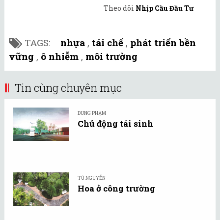
Theo dõi
Nhịp Cầu Đầu Tư
TAGS:
nhựa
,
tái chế
,
phát triển bền
vững
,
ô nhiễm
,
môi trường
Tin cùng chuyên mục
DUNG PHẠM
Chủ động tái sinh
TÚ NGUYỄN
Hoa ở công trường