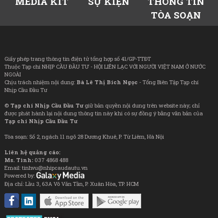
MEDIA KIT
SỰ KIỆN
THÔNG TIN
TÒA SOẠN
Giấy phép trang thông tin điện tử tổng hợp số 41/GP-TTĐT
Thuộc Tạp chí NHỊP CẦU ĐẦU TƯ - HỘI LIÊN LẠC VỚI NGƯỜI VIỆT NAM Ở NƯỚC
NGOÀI
Chịu trách nhiệm nội dung:
Bà Lê Thị Bích Ngọc
- Tổng Biên Tập Tạp chí
Nhịp Cầu Đầu Tư
©
Tạp chí Nhịp Cầu Đầu Tư
giữ bản quyền nội dung trên website này; chỉ
được phát hành lại nội dung thông tin này khi có sự đồng ý bằng văn bản của
Tạp chí Nhịp Cầu Đầu Tư
Tòa soạn: Số 2, ngách 11 ngõ 28 Dương Khuê, P. Từ Liêm, Hà Nội
Liên hệ quảng cáo:
Ms. Tình:
037 4868 488
Email: tinhvu@nhipcaudautu.vn
Powered by:
Địa chỉ: Lầu 3, 63A Võ Văn Tần, P. Xuân Hòa, TP. HCM