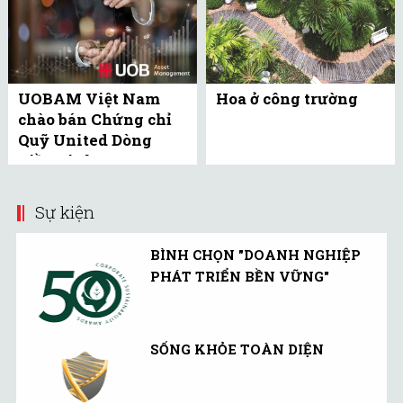
UOBAM Việt Nam
Hoa ở công trường
chào bán Chứng chỉ
Quỹ United Dòng
Tiền Linh Hoạt
(UMMF) ra công ...
Sự kiện
BÌNH CHỌN "DOANH NGHIỆP
PHÁT TRIỂN BỀN VỮNG"
SỐNG KHỎE TOÀN DIỆN