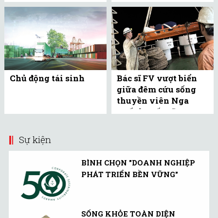
Chủ động tái sinh
Bác sĩ FV vượt biển
giữa đêm cứu sống
thuyền viên Nga
xuất huyết não
Sự kiện
BÌNH CHỌN "DOANH NGHIỆP
PHÁT TRIỂN BỀN VỮNG"
SỐNG KHỎE TOÀN DIỆN