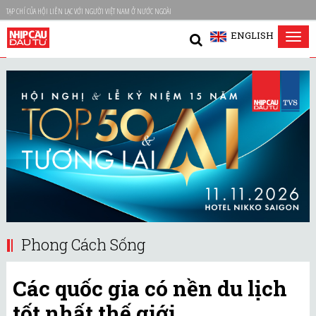
TẠP CHÍ CỦA HỘI LIÊN LẠC VỚI NGƯỜI VIỆT NAM Ở NƯỚC NGOÀI
ENGLISH
Tog
nav
Phong Cách Sống
Các quốc gia có nền du lịch
tốt nhất thế giới