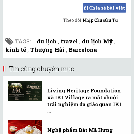
f | Chia sẻ bài viết
Theo dõi
Nhịp Cầu Đầu Tư
TAGS:
du lịch
,
travel
,
du lịch Mỹ
,
kinh tế
,
Thượng Hải
,
Barcelona
Tin cùng chuyên mục
Living Heritage Foundation
và IKI Village ra mắt chuỗi
trải nghiệm đa giác quan IKI
...
Nghệ phẩm Bát Mã Hưng