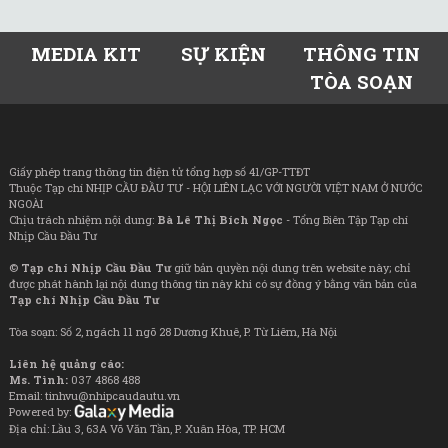
MEDIA KIT
SỰ KIỆN
THÔNG TIN
TÒA SOẠN
Giấy phép trang thông tin điện tử tổng hợp số 41/GP-TTĐT
Thuộc Tạp chí NHỊP CẦU ĐẦU TƯ - HỘI LIÊN LẠC VỚI NGƯỜI VIỆT NAM Ở NƯỚC
NGOÀI
Chịu trách nhiệm nội dung:
Bà Lê Thị Bích Ngọc
- Tổng Biên Tập Tạp chí
Nhịp Cầu Đầu Tư
©
Tạp chí Nhịp Cầu Đầu Tư
giữ bản quyền nội dung trên website này; chỉ
được phát hành lại nội dung thông tin này khi có sự đồng ý bằng văn bản của
Tạp chí Nhịp Cầu Đầu Tư
Tòa soạn: Số 2, ngách 11 ngõ 28 Dương Khuê, P. Từ Liêm, Hà Nội
Liên hệ quảng cáo:
Ms. Tình:
037 4868 488
Email: tinhvu@nhipcaudautu.vn
Powered by:
Địa chỉ: Lầu 3, 63A Võ Văn Tần, P. Xuân Hòa, TP. HCM