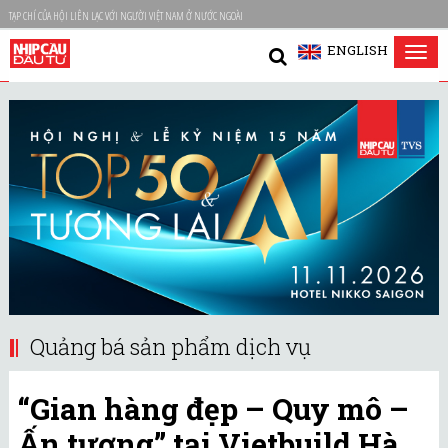
TẠP CHÍ CỦA HỘI LIÊN LẠC VỚI NGƯỜI VIỆT NAM Ở NƯỚC NGOÀI
ENGLISH
Tog
nav
Quảng bá sản phẩm dịch vụ
“Gian hàng đẹp – Quy mô –
Ấn tượng” tại Vietbuild Hà