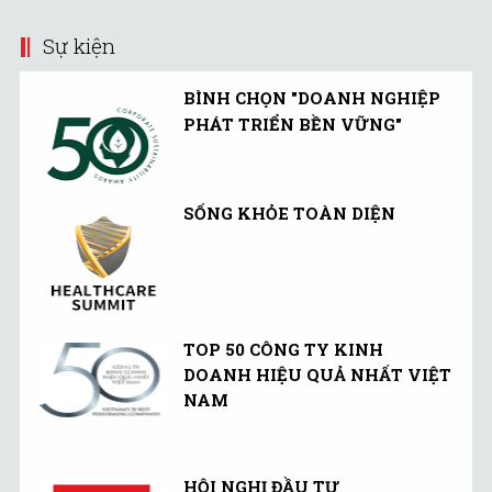
Sự kiện
BÌNH CHỌN "DOANH NGHIỆP
PHÁT TRIỂN BỀN VỮNG"
SỐNG KHỎE TOÀN DIỆN
TOP 50 CÔNG TY KINH
DOANH HIỆU QUẢ NHẤT VIỆT
NAM
HỘI NGHỊ ĐẦU TƯ