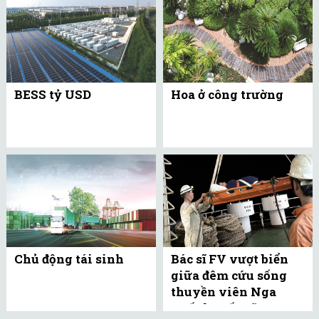
BESS tỷ USD
Hoa ở công trường
Chủ động tái sinh
Bác sĩ FV vượt biển
giữa đêm cứu sống
thuyền viên Nga
xuất huyết não