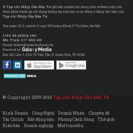
©
Tạp chí Nhịp Cầu Đầu Tư
giữ bản quyền nội dung trên website này; chỉ
được phát hành lại nội dung thông tin này khi có sự đồng ý bằng văn bản của
Tạp chí Nhịp Cầu Đầu Tư
Tòa soạn: Số 2, ngách 11 ngõ 28 Dương Khuê, P. Từ Liêm, Hà Nội
Liên hệ quảng cáo:
Ms. Tình:
037 4868 488
Email: tinhvu@nhipcaudautu.vn
Powered by:
Địa chỉ: Lầu 3, 63A Võ Văn Tần, P. Xuân Hòa, TP. HCM
© Copyright 2009-2016
Tạp chí Nhịp Cầu Đầu Tư
Kinh Doanh
Công Nghệ
Doanh Nhân
Chuyên đề
Tài Chính
Bất động sản
Phong Cách Sống
Thế giới
Kiều bào
Doanh nghiệp
Multimedia