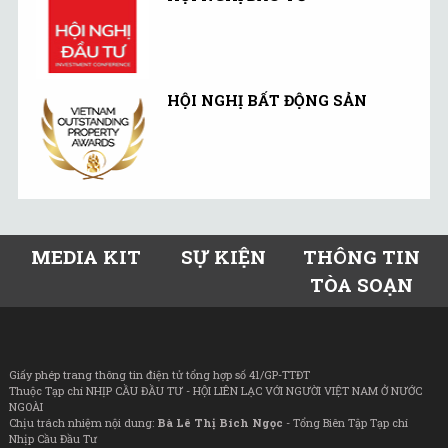
HỘI NGHỊ BẤT ĐỘNG SẢN
MEDIA KIT
SỰ KIỆN
THÔNG TIN
TÒA SOẠN
Giấy phép trang thông tin điện tử tổng hợp số 41/GP-TTĐT
Thuộc Tạp chí NHỊP CẦU ĐẦU TƯ - HỘI LIÊN LẠC VỚI NGƯỜI VIỆT NAM Ở NƯỚC
NGOÀI
Chịu trách nhiệm nội dung:
Bà Lê Thị Bích Ngọc
- Tổng Biên Tập Tạp chí
Nhịp Cầu Đầu Tư