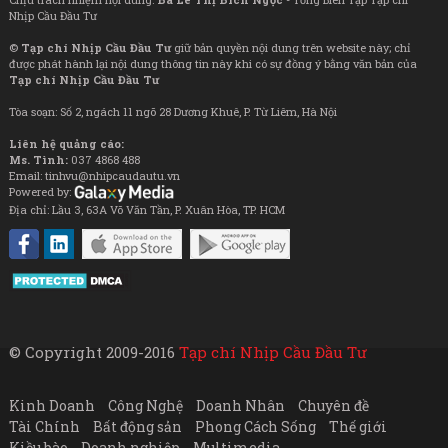
Nhịp Cầu Đầu Tư
©
Tạp chí Nhịp Cầu Đầu Tư
giữ bản quyền nội dung trên website này; chỉ
được phát hành lại nội dung thông tin này khi có sự đồng ý bằng văn bản của
Tạp chí Nhịp Cầu Đầu Tư
Tòa soạn: Số 2, ngách 11 ngõ 28 Dương Khuê, P. Từ Liêm, Hà Nội
Liên hệ quảng cáo:
Ms. Tình:
037 4868 488
Email: tinhvu@nhipcaudautu.vn
Powered by:
Địa chỉ: Lầu 3, 63A Võ Văn Tần, P. Xuân Hòa, TP. HCM
© Copyright 2009-2016
Tạp chí Nhịp Cầu Đầu Tư
Kinh Doanh
Công Nghệ
Doanh Nhân
Chuyên đề
Tài Chính
Bất động sản
Phong Cách Sống
Thế giới
Kiều bào
Doanh nghiệp
Multimedia