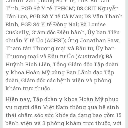
Chánh Văn phòng Bộ Y tế; ThS. Bùi Chí
Tình, PGĐ Sở Y tế TP.HCM; DS.CKII Nguyễn
Tấn Lực, PGĐ Sở Y tế Cà Mau; DS Văn Thanh
Bình, PGĐ Sở Y tế Đồng Nai; Bà Louise
Cuskelly, Giám đốc Điều hành, Ủy ban Tiêu
chuẩn Y tế Úc (ACHSI); Ông Jonathan Saw,
Tham tán Thương mại và Đầu tư, Ủy ban
Thương mại và Đầu tư Úc (Austrade); Bà
Huỳnh Bích Liên, Tổng Giám đốc Tập đoàn
y khoa Hoàn Mỹ cùng Ban Lãnh đạo Tập
đoàn, Giám đốc các bệnh viện và phòng
khám trực thuộc.
Hiện nay, Tập đoàn y khoa Hoàn Mỹ phục
vụ người dân Việt Nam thông qua hệ sinh
thái chăm sóc sức khỏe đa dạng bao gồm 15
bệnh viện và 3 phòng khám trực thuộc, với