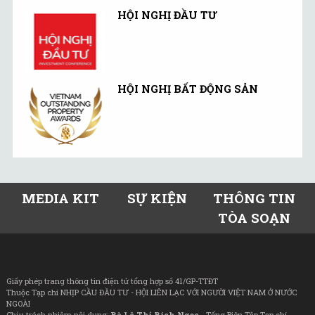
HỘI NGHỊ ĐẦU TƯ
HỘI NGHỊ BẤT ĐỘNG SẢN
MEDIA KIT
SỰ KIỆN
THÔNG TIN
TÒA SOẠN
Giấy phép trang thông tin điện tử tổng hợp số 41/GP-TTĐT
Thuộc Tạp chí NHỊP CẦU ĐẦU TƯ - HỘI LIÊN LẠC VỚI NGƯỜI VIỆT NAM Ở NƯỚC
NGOÀI
Chịu trách nhiệm nội dung:
Bà Lê Thị Bích Ngọc
- Tổng Biên Tập Tạp chí