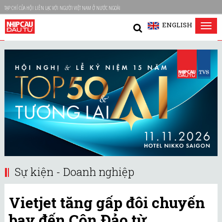
TẠP CHÍ CỦA HỘI LIÊN LẠC VỚI NGƯỜI VIỆT NAM Ở NƯỚC NGOÀI
ENGLISH
Tog
nav
Sự kiện - Doanh nghiệp
Vietjet tăng gấp đôi chuyến
bay đến Côn Đảo từ