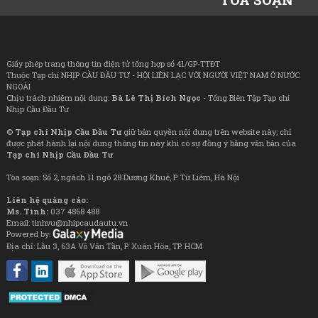
Giấy phép trang thông tin điện tử tổng hợp số 41/GP-TTĐT
Thuộc Tạp chí NHỊP CẦU ĐẦU TƯ - HỘI LIÊN LẠC VỚI NGƯỜI VIỆT NAM Ở NƯỚC
NGOÀI
Chịu trách nhiệm nội dung:
Bà Lê Thị Bích Ngọc
- Tổng Biên Tập Tạp chí
Nhịp Cầu Đầu Tư
©
Tạp chí Nhịp Cầu Đầu Tư
giữ bản quyền nội dung trên website này; chỉ
được phát hành lại nội dung thông tin này khi có sự đồng ý bằng văn bản của
Tạp chí Nhịp Cầu Đầu Tư
Tòa soạn: Số 2, ngách 11 ngõ 28 Dương Khuê, P. Từ Liêm, Hà Nội
Liên hệ quảng cáo:
Ms. Tình:
037 4868 488
Email: tinhvu@nhipcaudautu.vn
Powered by:
Địa chỉ: Lầu 3, 63A Võ Văn Tần, P. Xuân Hòa, TP. HCM