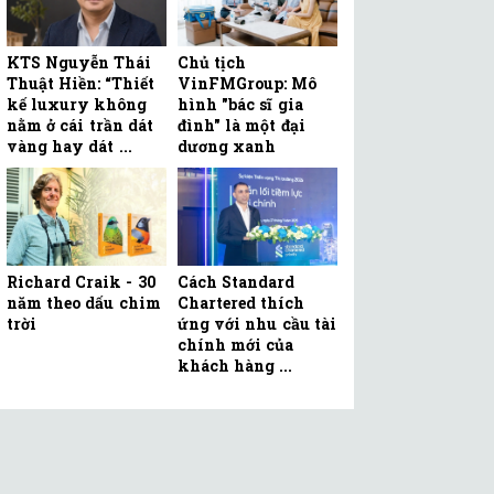
KTS Nguyễn Thái
Chủ tịch
Thuật Hiền: “Thiết
VinFMGroup: Mô
kế luxury không
hình "bác sĩ gia
nằm ở cái trần dát
đình" là một đại
vàng hay dát ...
dương xanh
Richard Craik - 30
Cách Standard
năm theo dấu chim
Chartered thích
trời
ứng với nhu cầu tài
chính mới của
khách hàng ...