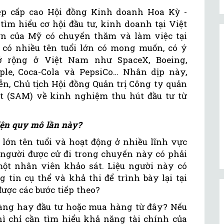
ệp cấp cao Hội đồng Kinh doanh Hoa Kỳ -
ìm hiểu cơ hội đầu tư, kinh doanh tại Việt
n của Mỹ có chuyến thăm và làm việc tại
có nhiều tên tuổi lớn có mong muốn, có ý
ở rộng ở Việt Nam như SpaceX, Boeing,
Apple, Coca-Cola và PepsiCo… Nhân dịp này,
, Chủ tịch Hội đồng Quản trị Công ty quản
 (SAM) về kinh nghiệm thu hút đầu tư từ
iện quy mô lần này?
lớn tên tuổi và hoạt động ở nhiều lĩnh vực
 người được cử đi trong chuyến này có phải
một nhân viên khảo sát. Liệu người này có
 tin cụ thể và khả thi để trình bày lại tại
được các bước tiếp theo?
àng hay đầu tư hoặc mua hàng từ đây? Nếu
 chỉ cần tìm hiểu khả năng tài chính của