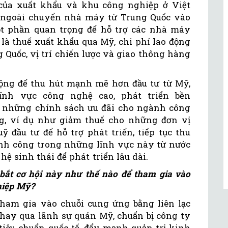
 của xuất khẩu và khu công nghiệp ở Việt
 ngoài chuyển nhà máy từ Trung Quốc vào
t phần quan trọng để hỗ trợ các nhà máy
là thuế xuất khẩu qua Mỹ, chi phí lao động
Quốc, vị trí chiến lược và giao thông hàng
ng để thu hút mạnh mẽ hơn đầu tư từ Mỹ,
lĩnh vực công nghệ cao, phát triển bền
c những chính sách ưu đãi cho ngành công
g, ví dụ như giảm thuế cho những đơn vị
 đầu tư để hỗ trợ phát triển, tiếp tục thu
nh công trong những lĩnh vực này từ nước
hệ sinh thái để phát triển lâu dài.
ắt cơ hội này như thế nào để tham gia vào
hiệp Mỹ?
ham gia vào chuỗi cung ứng bằng liên lạc
 hay qua lãnh sự quán Mỹ, chuẩn bị công ty
iêu chuẩn quốc tế, đẩy mạnh quản trị kinh