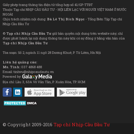
Giấy phép trang thông tin điện tử tổng hợp số 41/GP-TTĐT
Thuộc Tạp chí NHỊP CẦU ĐẦU TƯ - HỘI LIÊN LẠC VỚI NGƯỜI VIỆT NAM Ở NƯỚC
NGOÀI
Chịu trách nhiệm nội dung:
Bà Lê Thị Bích Ngọc
- Tổng Biên Tập Tạp chí
Nhịp Cầu Đầu Tư
©
Tạp chí Nhịp Cầu Đầu Tư
giữ bản quyền nội dung trên website này; chỉ
được phát hành lại nội dung thông tin này khi có sự đồng ý bằng văn bản của
Tạp chí Nhịp Cầu Đầu Tư
Tòa soạn: Số 2, ngách 11 ngõ 28 Dương Khuê, P. Từ Liêm, Hà Nội
Liên hệ quảng cáo:
Ms. Tình:
037 4868 488
Email: tinhvu@nhipcaudautu.vn
Powered by:
Địa chỉ: Lầu 3, 63A Võ Văn Tần, P. Xuân Hòa, TP. HCM
© Copyright 2009-2016
Tạp chí Nhịp Cầu Đầu Tư