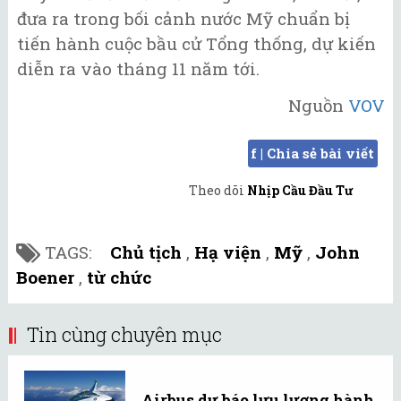
đưa ra trong bối cảnh nước Mỹ chuẩn bị
tiến hành cuộc bầu cử Tổng thống, dự kiến
diễn ra vào tháng 11 năm tới.
Nguồn
VOV
f | Chia sẻ bài viết
Theo dõi
Nhịp Cầu Đầu Tư
TAGS:
Chủ tịch
,
Hạ viện
,
Mỹ
,
John
Boener
,
từ chức
Tin cùng chuyên mục
Airbus dự báo lưu lượng hành