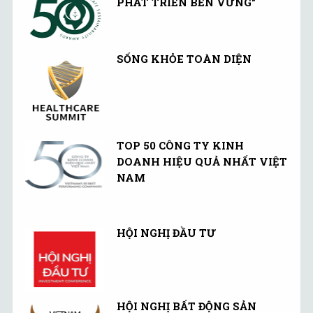
PHÁT TRIỂN BỀN VỮNG"
SỐNG KHỎE TOÀN DIỆN
TOP 50 CÔNG TY KINH
DOANH HIỆU QUẢ NHẤT VIỆT
NAM
HỘI NGHỊ ĐẦU TƯ
HỘI NGHỊ BẤT ĐỘNG SẢN