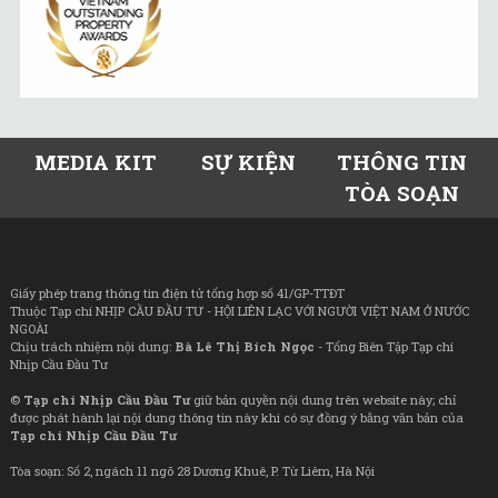
MEDIA KIT
SỰ KIỆN
THÔNG TIN
TÒA SOẠN
Giấy phép trang thông tin điện tử tổng hợp số 41/GP-TTĐT
Thuộc Tạp chí NHỊP CẦU ĐẦU TƯ - HỘI LIÊN LẠC VỚI NGƯỜI VIỆT NAM Ở NƯỚC
NGOÀI
Chịu trách nhiệm nội dung:
Bà Lê Thị Bích Ngọc
- Tổng Biên Tập Tạp chí
Nhịp Cầu Đầu Tư
©
Tạp chí Nhịp Cầu Đầu Tư
giữ bản quyền nội dung trên website này; chỉ
được phát hành lại nội dung thông tin này khi có sự đồng ý bằng văn bản của
Tạp chí Nhịp Cầu Đầu Tư
Tòa soạn: Số 2, ngách 11 ngõ 28 Dương Khuê, P. Từ Liêm, Hà Nội