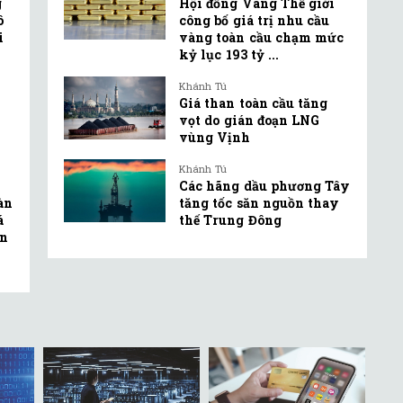
g
Hội đồng Vàng Thế giới
ô
công bố giá trị nhu cầu
i
vàng toàn cầu chạm mức
kỷ lục 193 tỷ ...
Khánh Tú
Giá than toàn cầu tăng
vọt do gián đoạn LNG
vùng Vịnh
Khánh Tú
Các hãng dầu phương Tây
oàn
tăng tốc săn nguồn thay
á
thế Trung Đông
ện