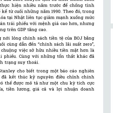
thực hiện nhiều năm trước để chống tình
ế kể từ cuối những năm 1990. Theo đó, trong
 hóa tại Nhật liên tục giảm mạnh xuống mức
 bán trái phiếu với mệnh giá cao hơn, nhưng
ông trên GDP tăng cao.
g nới lỏng chính sách tiền tệ của BOJ bằng
uối cùng dẫn đến “chính sách lãi suất zero”,
chuộng việc sở hữu nhiều tiền mặt hơn là
i phiếu. Cùng với những tổn thất khác đã
h trạng suy thoái.
tanley cho biết trong một báo cáo nghiên
đã kết thúc kỷ nguyên điều chỉnh chính
y có thể được mô tả như một chu kỳ tích cực
, tiền lương, giá cả và lợi nhuận doanh