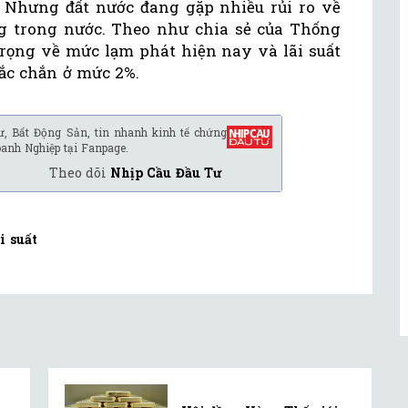
. Nhưng đất nước đang gặp nhiều rủi ro về
g trong nước. Theo như chia sẻ của Thống
trọng về mức lạm phát hiện nay và lãi suất
ắc chắn ở mức 2%.
ư, Bất Động Sản, tin nhanh kinh tế chứng
oanh Nghiệp tại Fanpage.
Theo dõi
Nhịp Cầu Đầu Tư
i suất