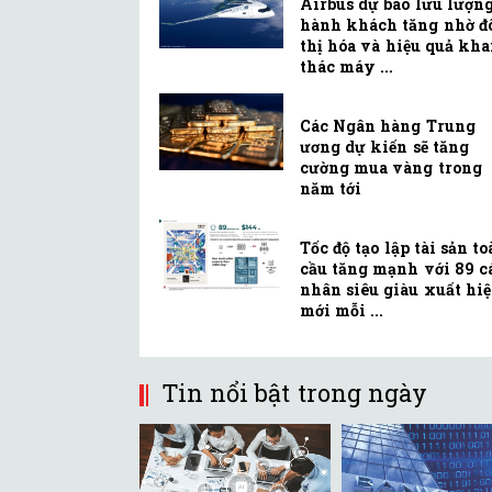
Airbus dự báo lưu lượn
hành khách tăng nhờ đ
thị hóa và hiệu quả kha
thác máy ...
Các Ngân hàng Trung
ương dự kiến sẽ tăng
cường mua vàng trong
năm tới
Tốc độ tạo lập tài sản t
cầu tăng mạnh với 89 c
nhân siêu giàu xuất hi
mới mỗi ...
Tin nổi bật trong ngày