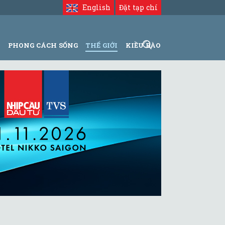
English
Đặt tạp chí
N
PHONG CÁCH SỐNG
THẾ GIỚI
KIỀU BÀO