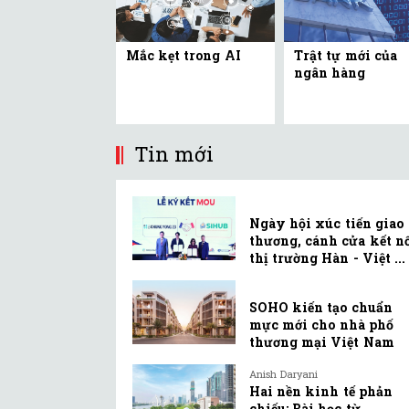
Mắc kẹt trong AI
Trật tự mới của
ngân hàng
Tin mới
Ngày hội xúc tiến giao
thương, cánh cửa kết n
thị trường Hàn - Việt ...
SOHO kiến tạo chuẩn
mực mới cho nhà phố
thương mại Việt Nam
Anish Daryani
Hai nền kinh tế phản
chiếu: Bài học từ