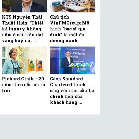
KTS Nguyễn Thái
Chủ tịch
Thuật Hiền: “Thiết
VinFMGroup: Mô
kế luxury không
hình "bác sĩ gia
nằm ở cái trần dát
đình" là một đại
vàng hay dát ...
dương xanh
Richard Craik - 30
Cách Standard
năm theo dấu chim
Chartered thích
trời
ứng với nhu cầu tài
chính mới của
khách hàng ...