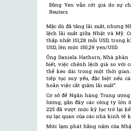
Đồng Yen vẫn rớt giá do sự ch
Reuters.
Mặc dù đã tăng lãi suất, nhưng N
lệch lãi suất giữa Nhật và Mỹ. 
thấp nhất 151,28 mỗi USD, trong k
USD, lên mức 150,29 yen/USD.
Ông Daniela Hathorn, Nhà phân tí
biết, việc chênh lệch giá so với c
thể kéo dài trong một thời gian
tiếp tục suy yếu, đặc biệt nếu 
hoãn việc cắt giảm lãi suất”.
Cơ sở để Ngân hàng Trung ương N
lương, gần đây các công ty lớn 
225 đã vượt mức kỷ lục trở lại k
sự lạc quan của các nhà kinh tế 
Mức lạm phát hằng năm của Nhật 