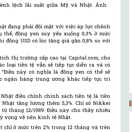
ênh lệch lãi suất giữa Mỹ và Nhật. Ảnh:
hật đang phải đối mặt với việc áp lực chênh
Cụ thể, đồng yen suy yếu xuống 0,3% ở mức
hi đồng USD có lúc tăng giá gần 0,8% so với
ch thị trường cấp cao tại Capital.com, cho
ác loại tiền tệ vẫn sẽ tiếp tục diễn ra và có
. “Điều này có nghĩa là đồng yen có thể sẽ
các ngân hàng trung ương khác tiếp tục trì
hật điều chỉnh chính sách tiền tệ là tiền
ở Nhật tăng lương thêm 5,3%. Chỉ số Nikkei
ể từ tháng 12/1989. Điều này cho thấy nhiều
kỳ vọng về nền kinh tế Nhật.
chỉ ở mức trên 2% trong 12 tháng và trên