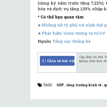
(cùng kỳ năm trước tăng 7,22%); 
hóa và dịch vụ tăng 1,59%; nhập 
* Có thể bạn quan tâm
►Những nữ tỷ phú trẻ nhất thế g
►Phát hiện virus tương tự nCoV t
Nguồn
Tổng cục thống kê
Cập nhật tin Đầu T
f | Chia sẻ bài viết
khoán, kiến thức D
TAGS:
GDP
,
tăng trưởng kinh tế
,
q