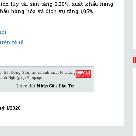
tích lũy tài sản tăng 2,20%; xuất khẩu hàng
khẩu hàng hóa và dịch vụ tăng 1,05%.
iới
rên tê tê
ư, Bất Động Sản, tin nhanh kinh tế chứng
oanh Nghiệp tại Fanpage.
Theo dõi
Nhịp Cầu Đầu Tư
uý I/2020