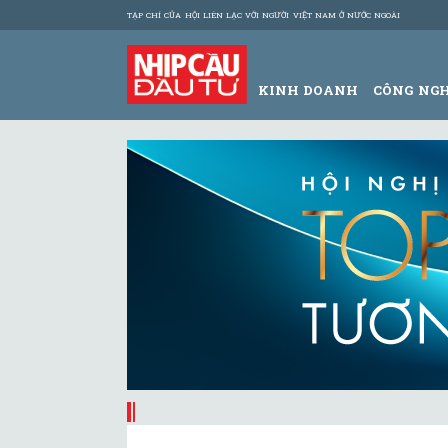
TẠP CHÍ CỦA HỘI LIÊN LẠC VỚI NGƯỜI VIỆT NAM Ở NƯỚC NGOÀI
KINH DOANH
CÔNG NG