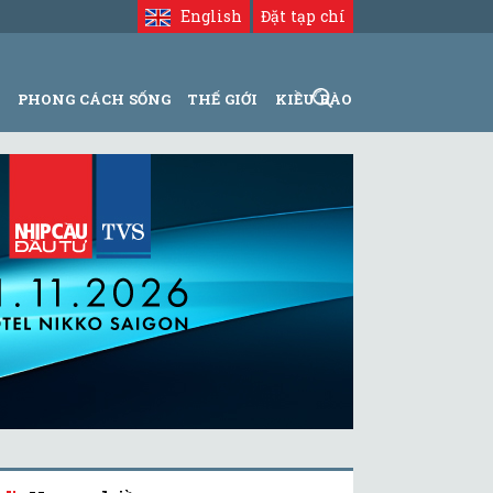
English
Đặt tạp chí
N
PHONG CÁCH SỐNG
THẾ GIỚI
KIỀU BÀO