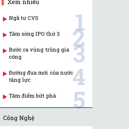
Xem nhiều
1
Ngã tư CVS
2
Tâm sóng IPO thứ 3
3
Bước ra vùng trũng gia
công
4
Đường đua mới của nước
tăng lực
5
Tâm điểm bứt phá
Công Nghệ