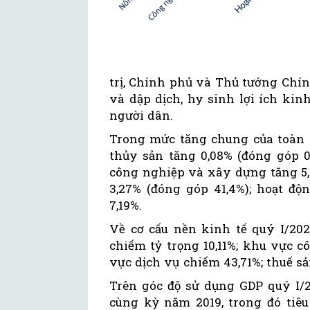
trị, Chính phủ và Thủ tướng Chí
và dập dịch, hy sinh lợi ích ki
người dân.
Trong mức tăng chung của toàn 
thủy sản tăng 0,08% (đóng góp 
công nghiệp và xây dựng tăng 5,
3,27% (đóng góp 41,4%); hoạt độ
7,19%.
Về cơ cấu nền kinh tế quý I/20
chiếm tỷ trọng 10,11%; khu vực 
vực dịch vụ chiếm 43,71%; thuế s
Trên góc độ sử dụng GDP quý I/2
cùng kỳ năm 2019, trong đó tiêu