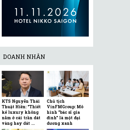
DOANH NHÂN
KTS Nguyễn Thái
Chủ tịch
Thuật Hiền: “Thiết
VinFMGroup: Mô
kế luxury không
hình "bác sĩ gia
nằm ở cái trần dát
đình" là một đại
vàng hay dát ...
dương xanh