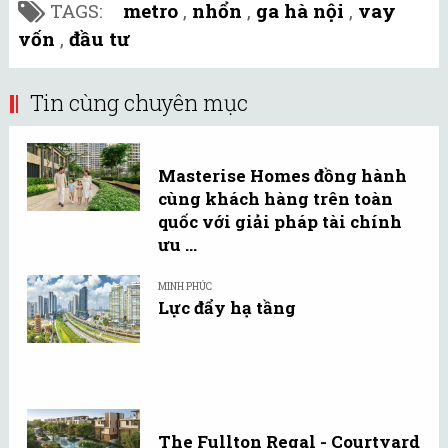
TAGS:
metro
,
nhổn
,
ga hà nội
,
vay
vốn
,
đầu tư
Tin cùng chuyên mục
Masterise Homes đồng hành
cùng khách hàng trên toàn
quốc với giải pháp tài chính
ưu ...
MINH PHÚC
Lực đẩy hạ tầng
The Fullton Regal - Courtyard