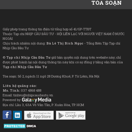
TÒA SOẠN
Giấy phép trang thông tin điện tử tổng hợp số 41/GP-TTĐT
Thuộc Tạp chí NHỊP CẦU ĐẦU TƯ - HỘI LIÊN LẠC VỚI NGƯỜI VIỆT NAM Ở NƯỚC
NGOÀI
Chịu trách nhiệm nội dung:
Bà Lê Thị Bích Ngọc
- Tổng Biên Tập Tạp chí
Nhịp Cầu Đầu Tư
©
Tạp chí Nhịp Cầu Đầu Tư
giữ bản quyền nội dung trên website này; chỉ
được phát hành lại nội dung thông tin này khi có sự đồng ý bằng văn bản của
Tạp chí Nhịp Cầu Đầu Tư
Tòa soạn: Số 2, ngách 11 ngõ 28 Dương Khuê, P. Từ Liêm, Hà Nội
Liên hệ quảng cáo:
Ms. Tình:
037 4868 488
Email: tinhvu@nhipcaudautu.vn
Powered by:
Địa chỉ: Lầu 3, 63A Võ Văn Tần, P. Xuân Hòa, TP. HCM