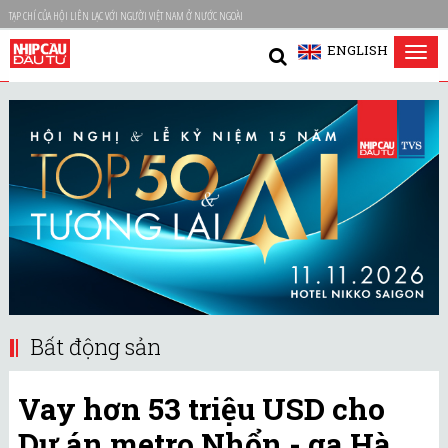
TẠP CHÍ CỦA HỘI LIÊN LẠC VỚI NGƯỜI VIỆT NAM Ở NƯỚC NGOÀI
ENGLISH
Tog
nav
Bất động sản
Vay hơn 53 triệu USD cho
Dự án metro Nhổn - ga Hà