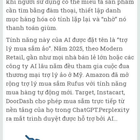
khi người sử dụng có thể miêu tả sản phẩm
cần tìm bằng đàm thoại, thiết lập danh
mục hàng hóa có tính lặp lại và “nhờ” nó
thanh toán giùm.
Tính năng này của AI được đặt tên là “trợ
lý mua sắm ảo”. Năm 2025, theo Modern
Retail, gần như mọi nhà bán lẻ lớn hoặc các
công ty AI lâu năm đều tham gia cuộc đua
thương mại trợ lý ảo ở Mỹ. Amazon đã mở
rộng trợ lý mua sắm Rufus với tính năng
mua hàng tự động mới. Target, Instacart,
DoorDash cho phép mua sắm trực tiếp từ
nền tảng của họ trong ChatGPT.Perplexity
ra mắt trình duyệt được hỗ trợ bởi AI...