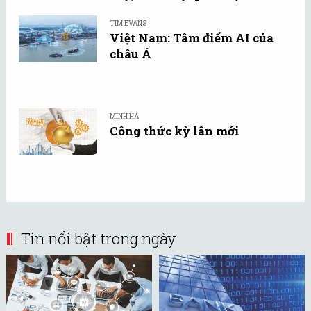
TIM EVANS
Việt Nam: Tâm điểm AI của
châu Á
MINH HÀ
Công thức kỳ lân mới
Tin nổi bật trong ngày