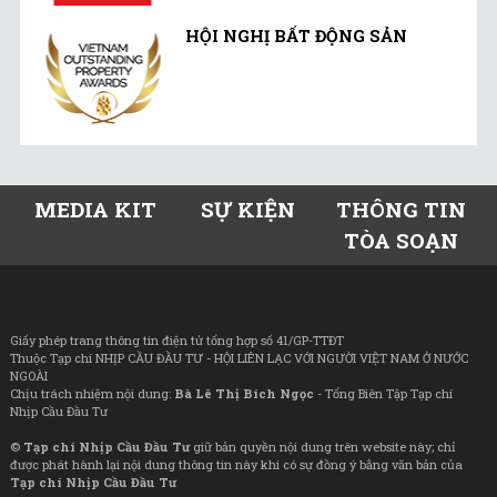
HỘI NGHỊ BẤT ĐỘNG SẢN
MEDIA KIT
SỰ KIỆN
THÔNG TIN
TÒA SOẠN
Giấy phép trang thông tin điện tử tổng hợp số 41/GP-TTĐT
Thuộc Tạp chí NHỊP CẦU ĐẦU TƯ - HỘI LIÊN LẠC VỚI NGƯỜI VIỆT NAM Ở NƯỚC
NGOÀI
Chịu trách nhiệm nội dung:
Bà Lê Thị Bích Ngọc
- Tổng Biên Tập Tạp chí
Nhịp Cầu Đầu Tư
©
Tạp chí Nhịp Cầu Đầu Tư
giữ bản quyền nội dung trên website này; chỉ
được phát hành lại nội dung thông tin này khi có sự đồng ý bằng văn bản của
Tạp chí Nhịp Cầu Đầu Tư