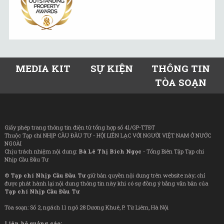
MEDIA KIT
SỰ KIỆN
THÔNG TIN
TÒA SOẠN
Giấy phép trang thông tin điện tử tổng hợp số 41/GP-TTĐT
Thuộc Tạp chí NHỊP CẦU ĐẦU TƯ - HỘI LIÊN LẠC VỚI NGƯỜI VIỆT NAM Ở NƯỚC
NGOÀI
Chịu trách nhiệm nội dung:
Bà Lê Thị Bích Ngọc
- Tổng Biên Tập Tạp chí
Nhịp Cầu Đầu Tư
©
Tạp chí Nhịp Cầu Đầu Tư
giữ bản quyền nội dung trên website này; chỉ
được phát hành lại nội dung thông tin này khi có sự đồng ý bằng văn bản của
Tạp chí Nhịp Cầu Đầu Tư
Tòa soạn: Số 2, ngách 11 ngõ 28 Dương Khuê, P. Từ Liêm, Hà Nội
Liên hệ quảng cáo: