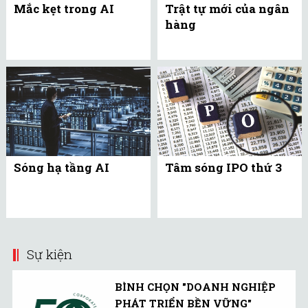
Mắc kẹt trong AI
Trật tự mới của ngân
hàng
Sóng hạ tầng AI
Tâm sóng IPO thứ 3
Sự kiện
BÌNH CHỌN "DOANH NGHIỆP
PHÁT TRIỂN BỀN VỮNG"