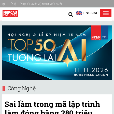
TẠP CHÍ CỦA HỘI LIÊN LẠC VỚI NGƯỜI VIỆT NAM Ở NƯỚC NGOÀI
ENGLISH
Tog
nav
Công Nghệ
Sai lầm trong mã lập trình
làm đóng băng 280 triệu