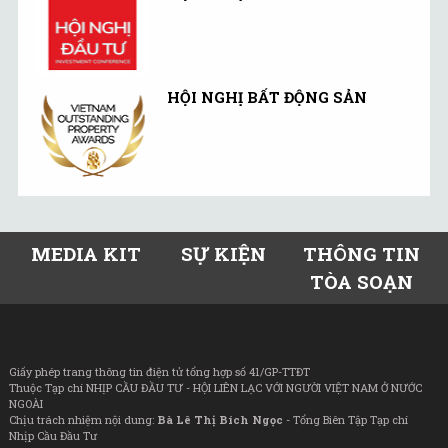
HỘI NGHỊ BẤT ĐỘNG SẢN
MEDIA KIT
SỰ KIỆN
THÔNG TIN
TÒA SOẠN
Giấy phép trang thông tin điện tử tổng hợp số 41/GP-TTĐT
Thuộc Tạp chí NHỊP CẦU ĐẦU TƯ - HỘI LIÊN LẠC VỚI NGƯỜI VIỆT NAM Ở NƯỚC
NGOÀI
Chịu trách nhiệm nội dung:
Bà Lê Thị Bích Ngọc
- Tổng Biên Tập Tạp chí
Nhịp Cầu Đầu Tư