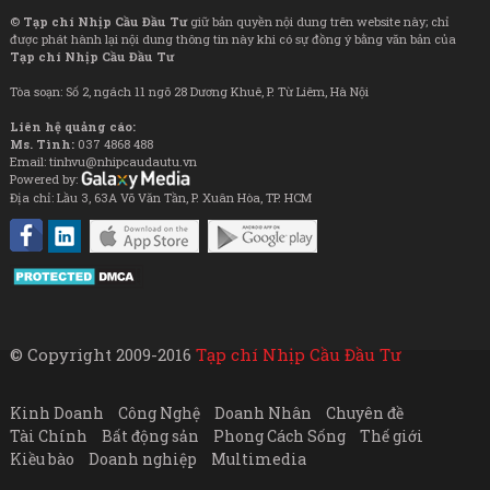
©
Tạp chí Nhịp Cầu Đầu Tư
giữ bản quyền nội dung trên website này; chỉ
được phát hành lại nội dung thông tin này khi có sự đồng ý bằng văn bản của
Tạp chí Nhịp Cầu Đầu Tư
Tòa soạn: Số 2, ngách 11 ngõ 28 Dương Khuê, P. Từ Liêm, Hà Nội
Liên hệ quảng cáo:
Ms. Tình:
037 4868 488
Email: tinhvu@nhipcaudautu.vn
Powered by:
Địa chỉ: Lầu 3, 63A Võ Văn Tần, P. Xuân Hòa, TP. HCM
© Copyright 2009-2016
Tạp chí Nhịp Cầu Đầu Tư
Kinh Doanh
Công Nghệ
Doanh Nhân
Chuyên đề
Tài Chính
Bất động sản
Phong Cách Sống
Thế giới
Kiều bào
Doanh nghiệp
Multimedia