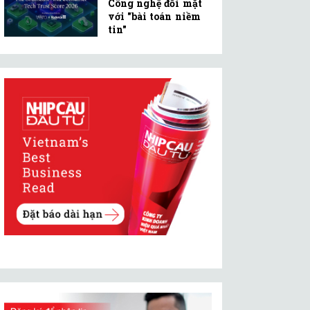
Công nghệ đối mặt
với "bài toán niềm
tin"