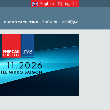
English
Đặt tạp chí
N
PHONG CÁCH SỐNG
THẾ GIỚI
KIỀU BÀO