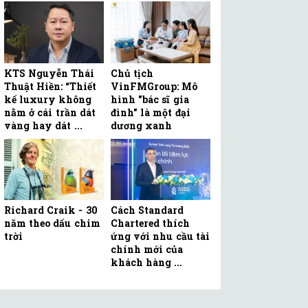
KTS Nguyễn Thái
Chủ tịch
Thuật Hiền: “Thiết
VinFMGroup: Mô
kế luxury không
hình "bác sĩ gia
nằm ở cái trần dát
đình" là một đại
vàng hay dát ...
dương xanh
Richard Craik - 30
Cách Standard
năm theo dấu chim
Chartered thích
trời
ứng với nhu cầu tài
chính mới của
khách hàng ...