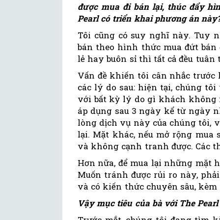
được mua đi bán lại, thúc đẩy hì
Pearl có triển khai phương án này
Tôi cũng có suy nghĩ này. Tuy n
bán theo hình thức mua đứt bán đ
lẻ hay buôn sỉ thì tất cả đều tuâ
Vấn đề khiến tôi cân nhắc trước 
các lý do sau: hiện tại, chúng tô
với bất kỳ lý do gì khách không
áp dụng sau 3 ngày kể từ ngày n
lòng dịch vụ này của chúng tôi,
lại. Mặt khác, nếu mở rộng mua 
và không cạnh tranh được. Các th
Hơn nữa, để mua lại những mặt hà
Muốn tránh được rủi ro này, phải
và có kiến thức chuyên sâu, kèm 
Vậy mục tiêu của bà với The Pearl 
Trước mắt, chúng tôi đang tìm 