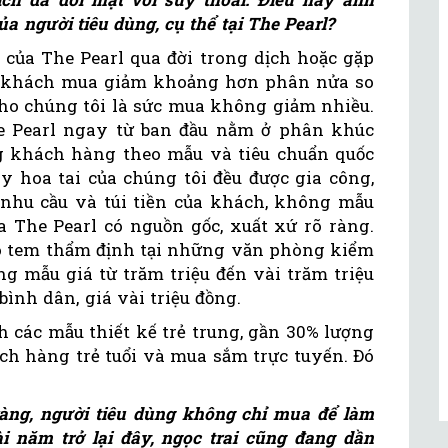
 người tiêu dùng, cụ thể tại The Pearl?
 của The Pearl qua đời trong dịch hoặc gặp
ng khách mua giảm khoảng hơn phân nửa so
o chúng tôi là sức mua không giảm nhiều.
e Pearl ngay từ ban đầu nằm ở phân khúc
ng khách hàng theo mẫu và tiêu chuẩn quốc
ay hoa tai của chúng tôi đều được gia công,
, nhu cầu và túi tiền của khách, không mẫu
a The Pearl có nguồn gốc, xuất xứ rõ ràng.
ó tem thẩm định tại những văn phòng kiểm
ng mẫu giá từ trăm triệu đến vài trăm triệu
nh dân, giá vài triệu đồng.
h các mẫu thiết kế trẻ trung, gần 30% lượng
ch hàng trẻ tuổi và mua sắm trực tuyến. Đó
vàng, người tiêu dùng không chỉ mua để làm
i năm trở lại đây, ngọc trai cũng đang dần