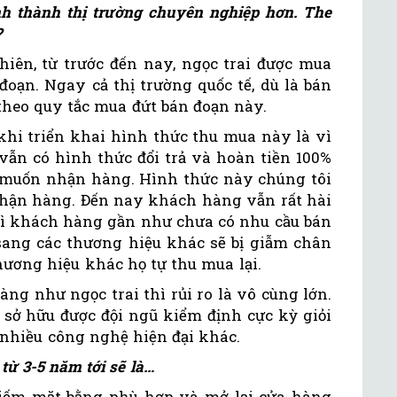
nh thành thị trường chuyên nghiệp hơn. The
?
hiên, từ trước đến nay, ngọc trai được mua
oạn. Ngay cả thị trường quốc tế, dù là bán
n theo quy tắc mua đứt bán đoạn này.
khi triển khai hình thức thu mua này là vì
i vẫn có hình thức đổi trả và hoàn tiền 100%
 muốn nhận hàng. Hình thức này chúng tôi
hận hàng. Đến nay khách hàng vẫn rất hài
 vì khách hàng gần như chưa có nhu cầu bán
sang các thương hiệu khác sẽ bị giẫm chân
ương hiệu khác họ tự thu mua lại.
ng như ngọc trai thì rủi ro là vô cùng lớn.
 sở hữu được đội ngũ kiểm định cực kỳ giỏi
nhiều công nghệ hiện đại khác.
từ 3-5 năm tới sẽ là…
kiếm mặt bằng phù hợp và mở lại cửa hàng