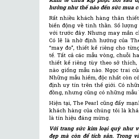
hưởng như thế nào đến sức mua của
Rất nhiều khách hàng thân thiết
biến động về tinh thần. Số lượ
với trước đây. Nhưng may mắn ch
Có lẽ là nhờ định hướng của Th
“may đo”, thiết kế riêng cho từ
tế. Tất cả các mẫu vòng, chuỗi h
thiết kế riêng tùy theo sở thích
nào giống mẫu nào. Ngọc trai củ
Những mẫu hiếm, độc nhất còn c
định uy tín trên thế giới. Có nhữ
đồng, nhưng cũng có những mẫu bì
Hiện tại, The Pearl cũng đẩy mạn
khách hàng của chúng tôi là khá
là tín hiệu đáng mừng.
Với trang sức kim loại quý như 
đẹp mà còn để tích sản. Trong và