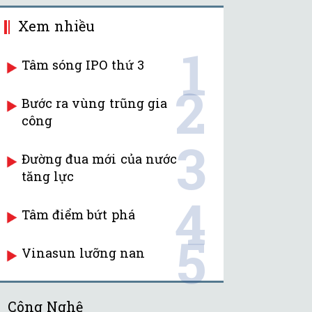
Xem nhiều
1
Tâm sóng IPO thứ 3
2
Bước ra vùng trũng gia
công
3
Đường đua mới của nước
tăng lực
4
Tâm điểm bứt phá
5
Vinasun lưỡng nan
Công Nghệ