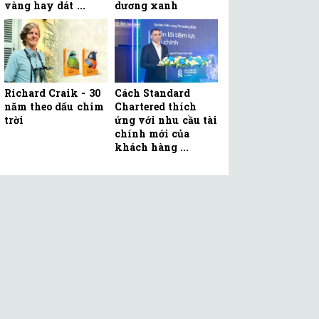
vàng hay dát ...
dương xanh
Richard Craik - 30
Cách Standard
năm theo dấu chim
Chartered thích
trời
ứng với nhu cầu tài
chính mới của
khách hàng ...