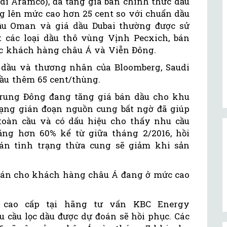
di Aramco), đã tăng giá bán chính thức dầu
g lên mức cao hơn 25 cent so với chuẩn dầu
ầu Oman và giá dầu Dubai thường được sử
 các loại dầu thô vùng Vịnh Pecxich, bán
ác khách hàng châu Á và Viễn Đông.
 dầu và thương nhân của Bloomberg, Saudi
ầu thêm 65 cent/thùng.
rung Đông đang tăng giá bán dầu cho khu
trạng gián đoạn nguồn cung bất ngờ đã giúp
toàn cầu và có dấu hiệu cho thấy nhu cầu
ăng hơn 60% kể từ giữa tháng 2/2016, hồi
án tình trạng thừa cung sẽ giảm khi sản
 bán cho khách hàng châu Á đang ở mức cao
 cao cấp tại hãng tư vấn KBC Energy
u cầu lọc dầu được dự đoán sẽ hồi phục. Các