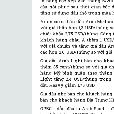
lô hàng bốc xếp vào tháng 6/201
cầu hồi phục sau thời gian bốc 
tăng sử dụng dầu thô trong mùa h
Aramcao sẽ bán dầu Arab Medium
với giá thấp hơn 1,3 USD/thùng 
chiết khẩu 2,75 USD/thùng. Công 
khách hàng châu Á thêm 1 USD/
với giá chuẩn và tăng giá dầu A
cao hơn 2,6 USD/thùng so với giá
Giá dầu Arab Light bán cho khá
thêm 35 cent/thùng so với giá c
hàng Mỹ bình quân theo tháng g
Light tăng 2,4 USD/thùng trong
dầu Heavy giảm 1,75 USD.
Giá dầu nhẹ bán cho khách hàng 
bán cho khách hàng Địa Trung Hả
OPEC - dẫn đầu là Arab Saudi - 