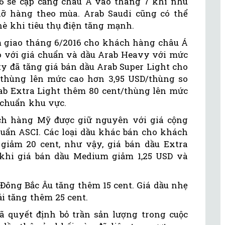
6 sẽ cập cảng châu Á vào tháng 7 khi nhu
dỡ hàng theo mùa. Arab Saudi cũng có thể
è khi tiêu thụ điện tăng mạnh.
 giao tháng 6/2016 cho khách hàng châu Á
so với giá chuẩn và dầu Arab Heavy với mức
ty đã tăng giá bán dầu Arab Super Light cho
thùng lên mức cao hơn 3,95 USD/thùng so
rab Extra Light thêm 80 cent/thùng lên mức
 chuẩn khu vực.
ch hàng Mỹ được giữ nguyên với giá cộng
huẩn ASCI. Các loại dầu khác bán cho khách
iảm 20 cent, như vậy, giá bán dầu Extra
 khi giá bán dầu Medium giảm 1,25 USD và
Đông Bắc Âu tăng thêm 15 cent. Giá dầu nhẹ
i tăng thêm 25 cent.
đã quyết định bỏ trần sản lượng trong cuộc