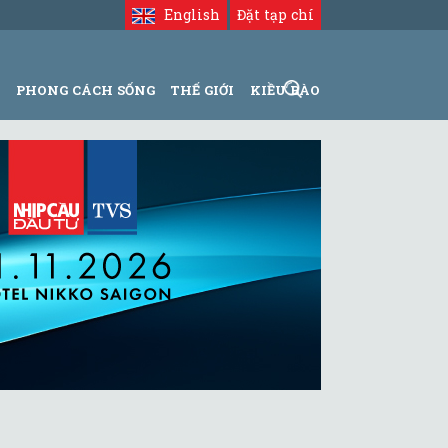
English
Đặt tạp chí
N
PHONG CÁCH SỐNG
THẾ GIỚI
KIỀU BÀO