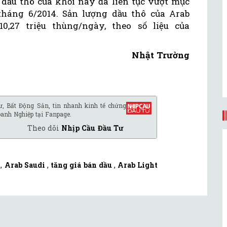
 dầu thô của khối này đã liên tục vượt mục
tháng 6/2014. Sản lượng dầu thô của Arab
0,27 triệu thùng/ngày, theo số liệu của
Nhật Trường
ư, Bất Động Sản, tin nhanh kinh tế chứng
oanh Nghiệp tại Fanpage.
Theo dõi
Nhịp Cầu Đầu Tư
,
Arab Saudi
,
tăng giá bán dầu
,
Arab Light