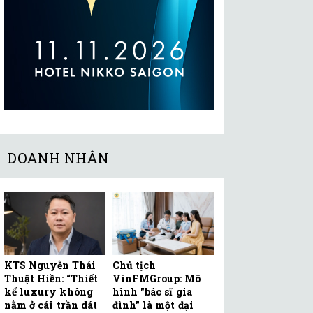
DOANH NHÂN
KTS Nguyễn Thái
Chủ tịch
Thuật Hiền: “Thiết
VinFMGroup: Mô
kế luxury không
hình "bác sĩ gia
nằm ở cái trần dát
đình" là một đại