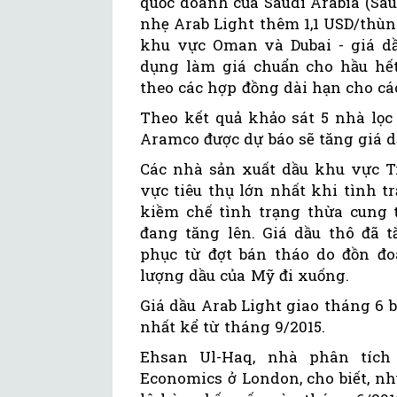
quốc doanh của Saudi Arabia (Sau
nhẹ Arab Light thêm 1,1 USD/thùn
khu vực Oman và Dubai - giá d
dụng làm giá chuẩn cho hầu hết
theo các hợp đồng dài hạn cho c
Theo kết quả khảo sát 5 nhà lọc
Aramco được dự báo sẽ tăng giá d
Các nhà sản xuất dầu khu vực T
vực tiêu thụ lớn nhất khi tình 
kiềm chế tình trạng thừa cung 
đang tăng lên. Giá dầu thô đã t
phục từ đợt bán tháo do đồn đo
lượng dầu của Mỹ đi xuống.
Giá dầu Arab Light giao tháng 6
nhất kể từ tháng 9/2015.
Ehsan Ul-Haq, nhà phân tích
Economics ở London, cho biết, nh