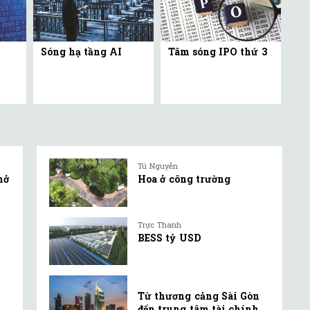
Sóng hạ tầng AI
Tâm sóng IPO thứ 3
Tú Nguyễn
mở
Hoa ở công trường
Trực Thanh
BESS tỷ USD
Từ thương cảng Sài Gòn
đến trung tâm tài chính