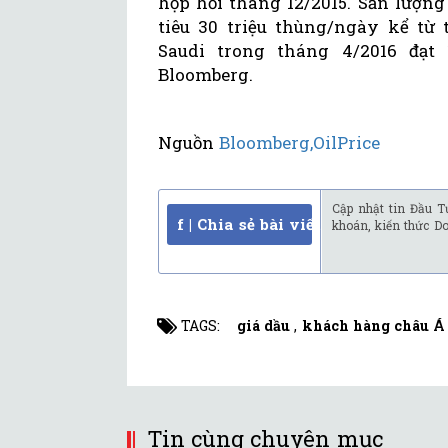
họp hồi tháng 12/2015. Sản lượng
tiêu 30 triệu thùng/ngày kể từ 
Saudi trong tháng 4/2016 đạt 1
Bloomberg.
Nguồn
Bloomberg,OilPrice
Cập nhật tin Đầu T
f | Chia sẻ bài viết
khoán, kiến thức D
TAGS:
giá dầu
,
khách hàng châu Á
Tin cùng chuyên mục