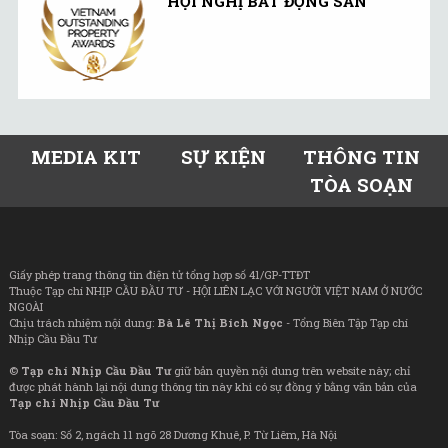
HỘI NGHỊ BẤT ĐỘNG SẢN
MEDIA KIT
SỰ KIỆN
THÔNG TIN
TÒA SOẠN
Giấy phép trang thông tin điện tử tổng hợp số 41/GP-TTĐT
Thuộc Tạp chí NHỊP CẦU ĐẦU TƯ - HỘI LIÊN LẠC VỚI NGƯỜI VIỆT NAM Ở NƯỚC
NGOÀI
Chịu trách nhiệm nội dung:
Bà Lê Thị Bích Ngọc
- Tổng Biên Tập Tạp chí
Nhịp Cầu Đầu Tư
©
Tạp chí Nhịp Cầu Đầu Tư
giữ bản quyền nội dung trên website này; chỉ
được phát hành lại nội dung thông tin này khi có sự đồng ý bằng văn bản của
Tạp chí Nhịp Cầu Đầu Tư
Tòa soạn: Số 2, ngách 11 ngõ 28 Dương Khuê, P. Từ Liêm, Hà Nội