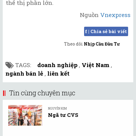
thế thị phần lớn.
Nguồn
Vnexpress
f | Chia sẻ bài viết
Theo dõi
Nhịp Cầu Đầu Tư
TAGS:
doanh nghiệp
,
Việt Nam
,
ngành bán lẻ
,
liên kết
Tin cùng chuyên mục
NGUYỄN KIM
Ngã tư CVS