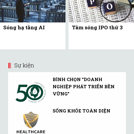
Sóng hạ tầng AI
Tâm sóng IPO thứ 3
Sự kiện
BÌNH CHỌN "DOANH
NGHIỆP PHÁT TRIỂN BỀN
VỮNG"
SỐNG KHỎE TOÀN DIỆN