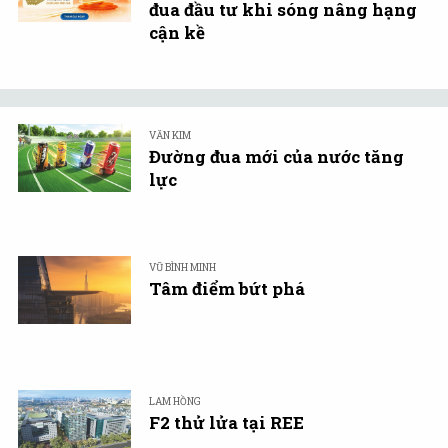
đua đầu tư khi sóng nâng hạng
cận kề
VĂN KIM
Đường đua mới của nước tăng
lực
VŨ BÌNH MINH
Tâm điểm bứt phá
LAM HỒNG
F2 thử lửa tại REE