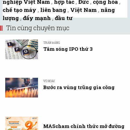
nghiệp Việt Nam
,
hợp tác
,
Đức
,
cộng hòa
,
chế tạo máy
,
liên bang
,
Việt Nam
,
năng
lượng
,
đẩy mạnh
,
đầu tư
Tin cùng chuyên mục
TRẦN ĐĂNG
Tâm sóng IPO thứ 3
VŨ HOÀI
Bước ra vùng trũng gia công
MAScham chính thức mở đường