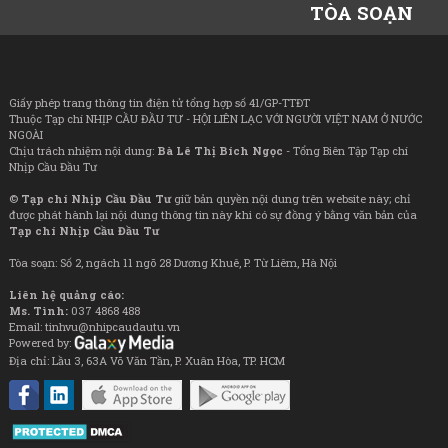
TÒA SOẠN
Giấy phép trang thông tin điện tử tổng hợp số 41/GP-TTĐT
Thuộc Tạp chí NHỊP CẦU ĐẦU TƯ - HỘI LIÊN LẠC VỚI NGƯỜI VIỆT NAM Ở NƯỚC
NGOÀI
Chịu trách nhiệm nội dung:
Bà Lê Thị Bích Ngọc
- Tổng Biên Tập Tạp chí
Nhịp Cầu Đầu Tư
©
Tạp chí Nhịp Cầu Đầu Tư
giữ bản quyền nội dung trên website này; chỉ
được phát hành lại nội dung thông tin này khi có sự đồng ý bằng văn bản của
Tạp chí Nhịp Cầu Đầu Tư
Tòa soạn: Số 2, ngách 11 ngõ 28 Dương Khuê, P. Từ Liêm, Hà Nội
Liên hệ quảng cáo:
Ms. Tình:
037 4868 488
Email: tinhvu@nhipcaudautu.vn
Powered by:
Địa chỉ: Lầu 3, 63A Võ Văn Tần, P. Xuân Hòa, TP. HCM