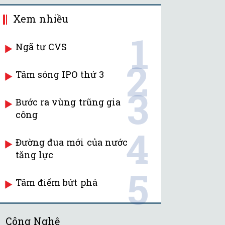
Xem nhiều
1
Ngã tư CVS
2
Tâm sóng IPO thứ 3
3
Bước ra vùng trũng gia
công
4
Đường đua mới của nước
tăng lực
5
Tâm điểm bứt phá
Công Nghệ