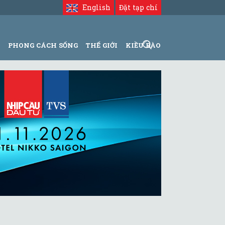
English
Đặt tạp chí
N
PHONG CÁCH SỐNG
THẾ GIỚI
KIỀU BÀO