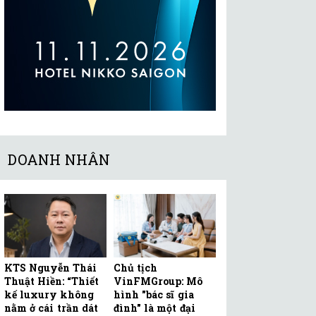
DOANH NHÂN
KTS Nguyễn Thái
Chủ tịch
Thuật Hiền: “Thiết
VinFMGroup: Mô
kế luxury không
hình "bác sĩ gia
nằm ở cái trần dát
đình" là một đại