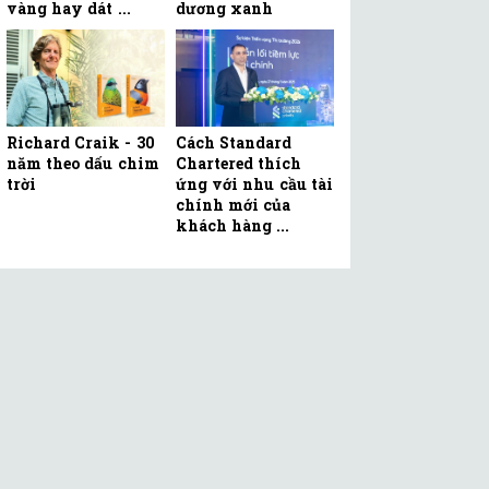
vàng hay dát ...
dương xanh
Richard Craik - 30
Cách Standard
năm theo dấu chim
Chartered thích
trời
ứng với nhu cầu tài
chính mới của
khách hàng ...