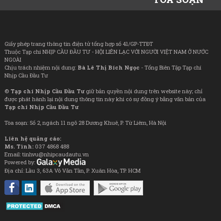
Giấy phép trang thông tin điện tử tổng hợp số 41/GP-TTĐT
Thuộc Tạp chí NHỊP CẦU ĐẦU TƯ - HỘI LIÊN LẠC VỚI NGƯỜI VIỆT NAM Ở NƯỚC
NGOÀI
Chịu trách nhiệm nội dung:
Bà Lê Thị Bích Ngọc
- Tổng Biên Tập Tạp chí
Nhịp Cầu Đầu Tư
©
Tạp chí Nhịp Cầu Đầu Tư
giữ bản quyền nội dung trên website này; chỉ
được phát hành lại nội dung thông tin này khi có sự đồng ý bằng văn bản của
Tạp chí Nhịp Cầu Đầu Tư
Tòa soạn: Số 2, ngách 11 ngõ 28 Dương Khuê, P. Từ Liêm, Hà Nội
Liên hệ quảng cáo:
Ms. Tình:
037 4868 488
Email: tinhvu@nhipcaudautu.vn
Powered by:
Địa chỉ: Lầu 3, 63A Võ Văn Tần, P. Xuân Hòa, TP. HCM