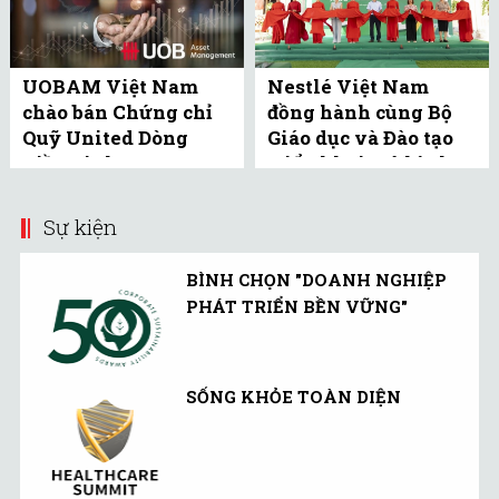
UOBAM Việt Nam
Nestlé Việt Nam
chào bán Chứng chỉ
đồng hành cùng Bộ
Quỹ United Dòng
Giáo dục và Đào tạo
Tiền Linh Hoạt
triển khai mô hình
(UMMF) ra công ...
bể bơi học đường tại
Bắc ...
Sự kiện
BÌNH CHỌN "DOANH NGHIỆP
PHÁT TRIỂN BỀN VỮNG"
SỐNG KHỎE TOÀN DIỆN