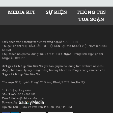
MEDIA KIT
SỰ KIỆN
THÔNG TIN
TÒA SOẠN
Giấy phép trang thông tin điện tử tổng hợp số 41/GP-TTĐT
Thuộc Tạp chí NHỊP CẦU ĐẦU TƯ - HỘI LIÊN LẠC VỚI NGƯỜI VIỆT NAM Ở NƯỚC
NGOÀI
Chịu trách nhiệm nội dung:
Bà Lê Thị Bích Ngọc
- Tổng Biên Tập Tạp chí
Nhịp Cầu Đầu Tư
©
Tạp chí Nhịp Cầu Đầu Tư
giữ bản quyền nội dung trên website này; chỉ
được phát hành lại nội dung thông tin này khi có sự đồng ý bằng văn bản của
Tạp chí Nhịp Cầu Đầu Tư
Tòa soạn: Số 2, ngách 11 ngõ 28 Dương Khuê, P. Từ Liêm, Hà Nội
Liên hệ quảng cáo:
Ms. Tình:
037 4868 488
Email: tinhvu@nhipcaudautu.vn
Powered by:
Địa chỉ: Lầu 3, 63A Võ Văn Tần, P. Xuân Hòa, TP. HCM