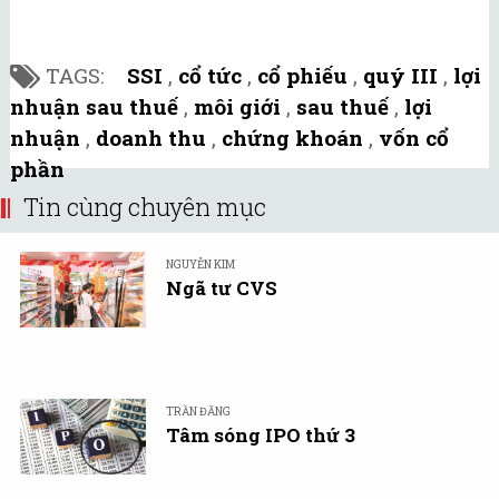
TAGS:
SSI
,
cổ tức
,
cổ phiếu
,
quý III
,
lợi
nhuận sau thuế
,
môi giới
,
sau thuế
,
lợi
nhuận
,
doanh thu
,
chứng khoán
,
vốn cổ
phần
Tin cùng chuyên mục
NGUYỄN KIM
Ngã tư CVS
TRẦN ĐĂNG
Tâm sóng IPO thứ 3