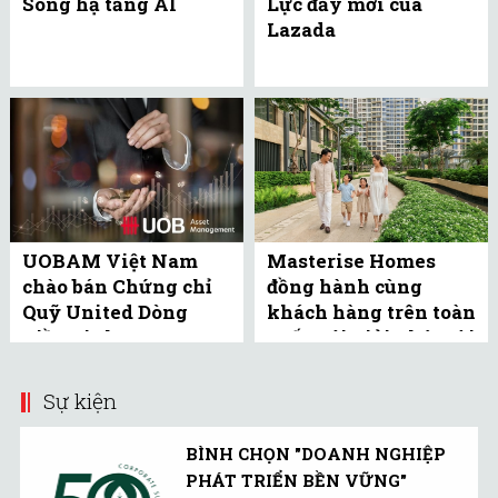
Sóng hạ tầng AI
Lực đẩy mới của
Lazada
UOBAM Việt Nam
Masterise Homes
chào bán Chứng chỉ
đồng hành cùng
Quỹ United Dòng
khách hàng trên toàn
Tiền Linh Hoạt
quốc với giải pháp tài
(UMMF) ra công ...
chính ưu ...
Sự kiện
BÌNH CHỌN "DOANH NGHIỆP
PHÁT TRIỂN BỀN VỮNG"