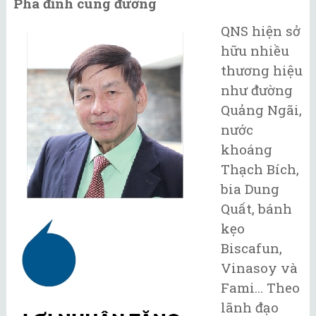
Phá đỉnh cùng đường
QNS hiện sở
hữu nhiều
thương hiệu
như đường
Quảng Ngãi,
nước
khoáng
Thạch Bích,
bia Dung
Quất, bánh
kẹo
Biscafun,
Vinasoy và
Fami... Theo
lãnh đạo