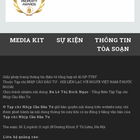
MEDIA KIT
SỰ KIỆN
THÔNG TIN
TÒA SOẠN
Giấy phép trang thông tin điện tử tổng hợp số 41/GP-TTĐT
Thuộc Tạp chí NHỊP CẦU ĐẦU TƯ - HỘI LIÊN LẠC VỚI NGƯỜI VIỆT NAM Ở NƯỚC
NGOÀI
Chịu trách nhiệm nội dung:
Bà Lê Thị Bích Ngọc
- Tổng Biên Tập Tạp chí
Nhịp Cầu Đầu Tư
©
Tạp chí Nhịp Cầu Đầu Tư
giữ bản quyền nội dung trên website này; chỉ
được phát hành lại nội dung thông tin này khi có sự đồng ý bằng văn bản của
Tạp chí Nhịp Cầu Đầu Tư
Tòa soạn: Số 2, ngách 11 ngõ 28 Dương Khuê, P. Từ Liêm, Hà Nội
Liên hệ quảng cáo: