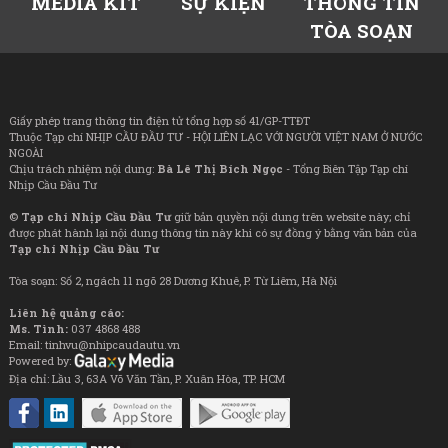
MEDIA KIT
SỰ KIỆN
THÔNG TIN
TÒA SOẠN
Giấy phép trang thông tin điện tử tổng hợp số 41/GP-TTĐT
Thuộc Tạp chí NHỊP CẦU ĐẦU TƯ - HỘI LIÊN LẠC VỚI NGƯỜI VIỆT NAM Ở NƯỚC
NGOÀI
Chịu trách nhiệm nội dung:
Bà Lê Thị Bích Ngọc
- Tổng Biên Tập Tạp chí
Nhịp Cầu Đầu Tư
©
Tạp chí Nhịp Cầu Đầu Tư
giữ bản quyền nội dung trên website này; chỉ
được phát hành lại nội dung thông tin này khi có sự đồng ý bằng văn bản của
Tạp chí Nhịp Cầu Đầu Tư
Tòa soạn: Số 2, ngách 11 ngõ 28 Dương Khuê, P. Từ Liêm, Hà Nội
Liên hệ quảng cáo:
Ms. Tình:
037 4868 488
Email: tinhvu@nhipcaudautu.vn
Powered by:
Địa chỉ: Lầu 3, 63A Võ Văn Tần, P. Xuân Hòa, TP. HCM