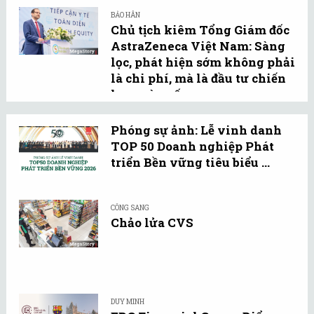
BẢO HÂN
Chủ tịch kiêm Tổng Giám đốc
AstraZeneca Việt Nam: Sàng
lọc, phát hiện sớm không phải
là chi phí, mà là đầu tư chiến
lược vào vốn con ...
Phóng sự ảnh: Lễ vinh danh
TOP 50 Doanh nghiệp Phát
triển Bền vững tiêu biểu ...
CÔNG SANG
Chảo lửa CVS
DUY MINH